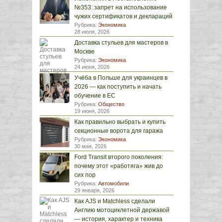
№353: запрет на использование
чужих сертификатов и деклараций
Рубрика:
Экономика
28 июля, 2026
Доставка стульев для мастеров в
Москве
Рубрика:
Экономика
24 июня, 2026
Учёба в Польше для украинцев в
2026 — как поступить и начать
обучение в ЕС
Рубрика:
Общество
19 июня, 2026
Как правильно выбрать и купить
секционные ворота для гаража
Рубрика:
Экономика
30 мая, 2026
Ford Transit второго поколения:
почему этот «работяга» жив до
сих пор
Рубрика:
Автомобили
29 января, 2026
Как AJS и Matchless сделали
Англию мотоциклетной державой
— история, характер и техника