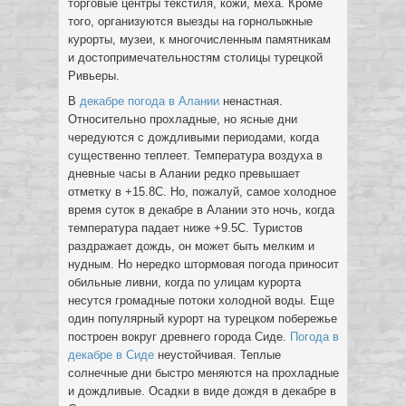
торговые центры текстиля, кожи, меха. Кроме
того, организуются выезды на горнолыжные
курорты, музеи, к многочисленным памятникам
и достопримечательностям столицы турецкой
Ривьеры.
В
декабре погода в Алании
ненастная.
Относительно прохладные, но ясные дни
чередуются с дождливыми периодами, когда
существенно теплеет. Температура воздуха в
дневные часы в Алании редко превышает
отметку в +15.8С. Но, пожалуй, самое холодное
время суток в декабре в Алании это ночь, когда
температура падает ниже +9.5С. Туристов
раздражает дождь, он может быть мелким и
нудным. Но нередко штормовая погода приносит
обильные ливни, когда по улицам курорта
несутся громадные потоки холодной воды. Еще
один популярный курорт на турецком побережье
построен вокруг древнего города Сиде.
Погода в
декабре в Сиде
неустойчивая. Теплые
солнечные дни быстро меняются на прохладные
и дождливые. Осадки в виде дождя в декабре в