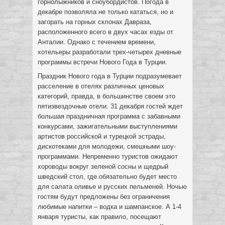
горнолыжников и сноубордистов. Погода в
декабре позволяла не только кататься, но и
загорать на горных склонах Давраза,
расположенного всего в двух часах езды от
Анталии. Однако с течением времени,
хотельеры разработали трех-четырех дневные
программы встречи Нового Года в Турции.
Праздник Нового года в Турции подразумевает
расселение в отелях различных ценовых
категорий, правда, в большинстве своем это
пятизвездочные отели. 31 декабря гостей ждет
большая праздничная программа с забавными
конкурсами, зажигательными выступлениями
артистов российской и турецкой эстрады,
дискотеками для молодежи, смешными шоу-
программами. Непременно туристов ожидают
хороводы вокруг зеленой сосны и щедрый
шведский стол, где обязательно будет место
для салата оливье и русских пельменей. Ночью
гостям будут предложены без ограничения
любимые напитки – водка и шампанское. А 1-4
января туристы, как правило, посещают