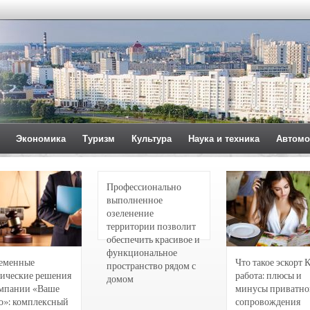
Экономика
Туризм
Культура
Наука и техника
Автомо
Профессионально
выполненное
озеленение
территории позволит
обеспечить красивое и
функциональное
еменные
Что такое эскорт 
пространство рядом с
ические решения
работа: плюсы и
домом
омпании «Ваше
минусы приватно
о»: комплексный
сопровождения