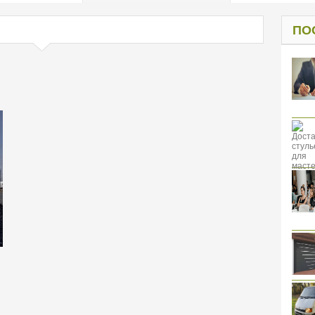
од к защите
ресов клиентов
ПО