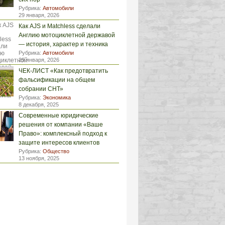
Рубрика:
Автомобили
29 января, 2026
Как AJS и Matchless сделали
Англию мотоциклетной державой
— история, характер и техника
Рубрика:
Автомобили
29 января, 2026
ЧЕК-ЛИСТ «Как предотвратить
фальсификации на общем
собрании СНТ»
Рубрика:
Экономика
8 декабря, 2025
Современные юридические
решения от компании «Ваше
Право»: комплексный подход к
защите интересов клиентов
Рубрика:
Общество
13 ноября, 2025