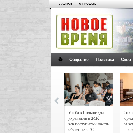
ГЛАВНАЯ
О ПРОЕКТЕ
Общество
Политика
Спорт
Новости и
Учёба в Польше для
Совр
чрезвычайные
украинцев в 2026 —
юрид
происшествия в
как поступить и начать
от к
Воронеже
обучение в ЕС
Прав