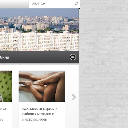
били
Киев
Как завести парня: 7
Новости и
рабочих методов с
чрезвычайные
го
инструкциями
происшествия в
Воронеже