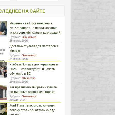
СЛЕДНЕЕ НА САЙТЕ
Изменения в Постановление
№353: запрет на использование
чужих сертификатов и деклараций
Рубрика:
Экономика
28 июля, 2026
Доставка стульев для мастеров в
Москве
Рубрика:
Экономика
24 июня, 2026
Учёба в Польше для украинцев в
2026 — как поступить и начать
обучение в ЕС
Рубрика:
Общество
19 июня, 2026
Как правильно выбрать и купить
секционные ворота для гаража
Рубрика:
Экономика
30 мая, 2026
Ford Transit второго поколения:
почему этот «работяга» жив до
сих пор