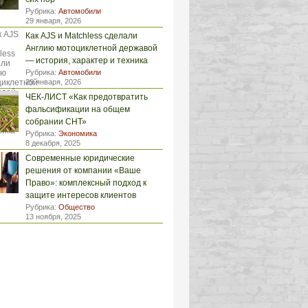
Рубрика:
Автомобили
29 января, 2026
Как AJS и Matchless сделали
Англию мотоциклетной державой
— история, характер и техника
Рубрика:
Автомобили
29 января, 2026
ЧЕК-ЛИСТ «Как предотвратить
фальсификации на общем
собрании СНТ»
Рубрика:
Экономика
8 декабря, 2025
Современные юридические
решения от компании «Ваше
Право»: комплексный подход к
защите интересов клиентов
Рубрика:
Общество
13 ноября, 2025