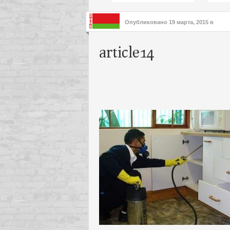
подх
инте
Опубликовано
19 марта, 2015
в
article14