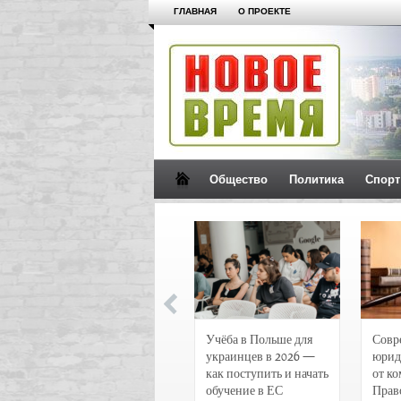
ГЛАВНАЯ
О ПРОЕКТЕ
Общество
Политика
Спорт
Новости и
Учёба в Польше для
Совр
чрезвычайные
украинцев в 2026 —
юрид
происшествия в
как поступить и начать
от к
Воронеже
обучение в ЕС
Прав