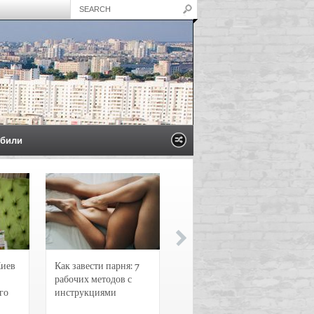
били
Киев
Как завести парня: 7
Новости и
рабочих методов с
чрезвычайные
го
инструкциями
происшествия в
Воронеже