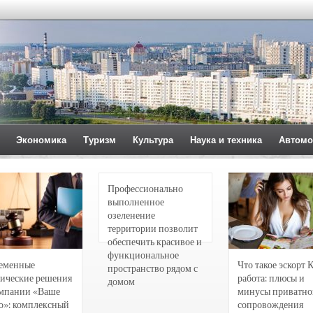
Экономика
Туризм
Культура
Наука и техника
Автомо
Профессионально
выполненное
озеленение
территории позволит
обеспечить красивое и
функциональное
еменные
Что такое эскорт 
пространство рядом с
ические решения
работа: плюсы и
домом
омпании «Ваше
минусы приватно
о»: комплексный
сопровождения