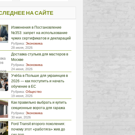
СЛЕДНЕЕ НА САЙТЕ
Изменения в Постановление
№353: запрет на использование
чужих сертификатов и деклараций
Рубрика:
Экономика
28 июля, 2026
Доставка стульев для мастеров в
Москве
Рубрика:
Экономика
24 июня, 2026
Учёба в Польше для украинцев в
2026 — как поступить и начать
обучение в ЕС
Рубрика:
Общество
19 июня, 2026
Как правильно выбрать и купить
секционные ворота для гаража
Рубрика:
Экономика
30 мая, 2026
Ford Transit второго поколения:
почему этот «работяга» жив до
сих пор