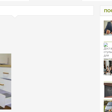
од к защите
ресов клиентов
ПО