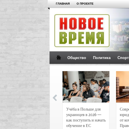
ГЛАВНАЯ
О ПРОЕКТЕ
Общество
Политика
Спорт
Новости и
Учёба в Польше для
Совр
чрезвычайные
украинцев в 2026 —
юрид
происшествия в
как поступить и начать
от к
Воронеже
обучение в ЕС
Прав