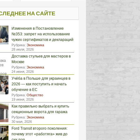
СЛЕДНЕЕ НА САЙТЕ
Изменения в Постановление
№353: запрет на использование
чужих сертификатов и деклараций
Рубрика:
Экономика
28 июля, 2026
Доставка стульев для мастеров в
Москве
Рубрика:
Экономика
24 июня, 2026
Учёба в Польше для украинцев в
2026 — как поступить и начать
обучение в ЕС
Рубрика:
Общество
19 июня, 2026
Как правильно выбрать и купить
секционные ворота для гаража
Рубрика:
Экономика
30 мая, 2026
Ford Transit второго поколения:
почему этот «работяга» жив до
сих пор