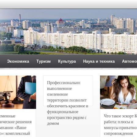
Экономика
Туризм
Культура
Наука и техника
Автомо
Профессионально
выполненное
озеленение
территории позволит
обеспечить красивое и
функциональное
еменные
Что такое эскорт 
пространство рядом с
ические решения
работа: плюсы и
домом
омпании «Ваше
минусы приватно
о»: комплексный
сопровождения