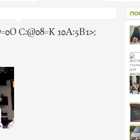
од к защите
ресов клиентов
ПО
0O C:@08=K 10A:5B1>;