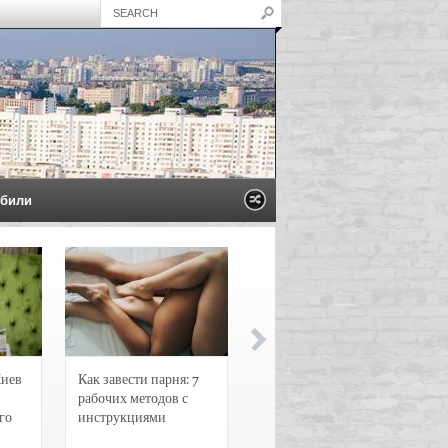
били
Киев
Как завести парня: 7
Новости и
рабочих методов с
чрезвычайные
го
инструкциями
происшествия в
Воронеже