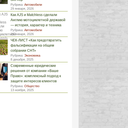
Рубрика:
Автомобили
29 января, 2026
Как AJS и Matchless сделали
Англию мотоциклетной державой
— история, характер и техника
Рубрика:
Автомобили
29 января, 2026
ЧЕК-ЛИСТ «Как предотвратить
фальсификации на общем
собрании СНТ»
Рубрика:
Экономика
8 декабря, 2025
Современные юридические
решения от компании «Ваше
Право»: комплексный подход к
защите интересов клиентов
Рубрика:
Общество
13 ноября, 2025