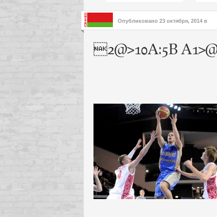
подх
инте
Опубликовано
23 октября, 2014
в
2@>10A:5B A1>@=