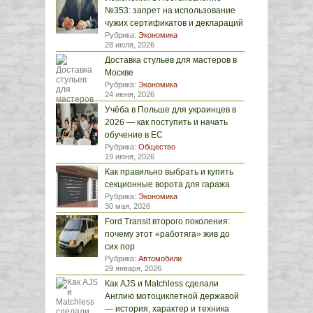
№353: запрет на использование
чужих сертификатов и деклараций
Рубрика:
Экономика
28 июля, 2026
Доставка стульев для мастеров в
Москве
Рубрика:
Экономика
24 июня, 2026
Учёба в Польше для украинцев в
2026 — как поступить и начать
обучение в ЕС
Рубрика:
Общество
19 июня, 2026
Как правильно выбрать и купить
секционные ворота для гаража
Рубрика:
Экономика
30 мая, 2026
Ford Transit второго поколения:
почему этот «работяга» жив до
сих пор
Рубрика:
Автомобили
29 января, 2026
Как AJS и Matchless сделали
Англию мотоциклетной державой
— история, характер и техника