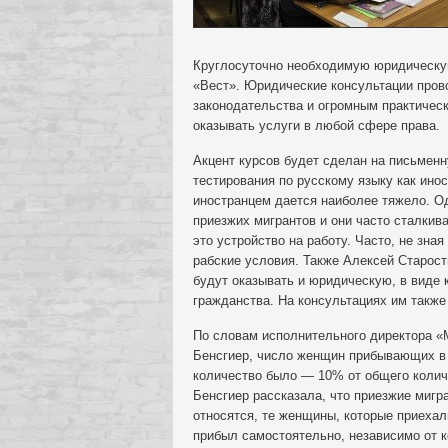
Круглосуточно необходимую юридическую
«Вест». Юридические консультации про
законодательства и огромным практичес
оказывать услуги в любой сфере права.
Акцент курсов будет сделан на письменну
тестирования по русскому языку как ино
иностранцем дается наиболее тяжело. О
приезжих мигрантов и они часто сталки
это устройство на работу. Часто, не зна
рабские условия. Также Алексей Старос
будут оказывать и юридическую, в виде 
гражданства. На консультациях им также
По словам исполнительного директора 
Бенсгиер, число женщин прибывающих в 
количество было — 10% от общего количе
Бенсгиер рассказала, что приезжие мигра
относятся, те женщины, которые приехали
прибыл самостоятельно, независимо от ко