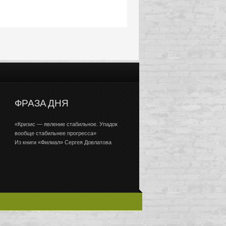
ФРАЗА ДНЯ
«Кризис — явление стабильное. Упадок
вообще стабильнее прогресса»
Из книги «Филиал» Сергея Довлатова