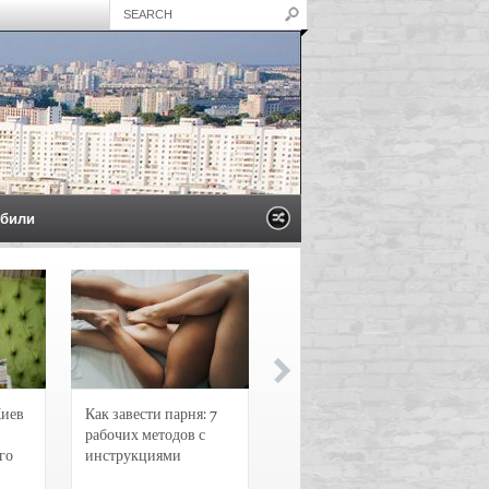
били
Киев
Как завести парня: 7
Новости и
рабочих методов с
чрезвычайные
го
инструкциями
происшествия в
Воронеже