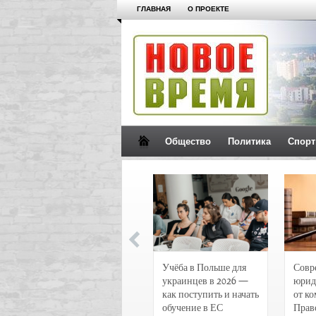
ГЛАВНАЯ
О ПРОЕКТЕ
Общество
Политика
Спорт
Новости и
Учёба в Польше для
Совр
чрезвычайные
украинцев в 2026 —
юрид
происшествия в
как поступить и начать
от к
Воронеже
обучение в ЕС
Прав