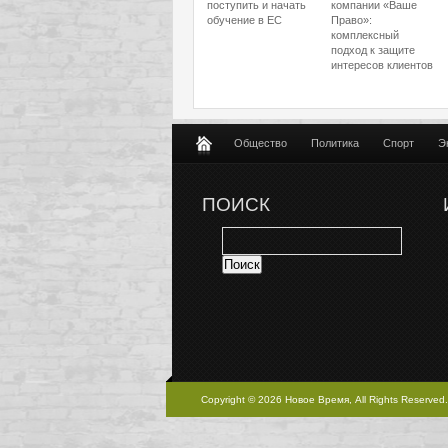
поступить и начать
компании «Ваше
обучение в ЕС
Право»:
комплексный
подход к защите
интересов клиентов
Общество
Политика
Спорт
Э
ПОИСК
Copyright © 2026 Новое Время, All Rights Reserved.