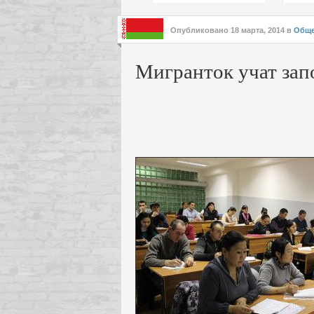
подх
инте
Опубликовано
18 марта, 2014
в
Обще
Мигранток учат зап