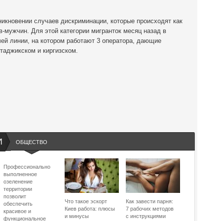
никновении случаев дискриминации, которые происходят как
в-мужчин. Для этой категории мигранток месяц назад в
ей линии, на котором работают 3 оператора, дающие
 таджикском и киргизском.
И
ОБЩЕСТВО
Профессионально
выполненное
озеленение
территории
позволит
Что такое эскорт
Как завести парня:
обеспечить
Киев работа: плюсы
7 рабочих методов
красивое и
и минусы
с инструкциями
функциональное