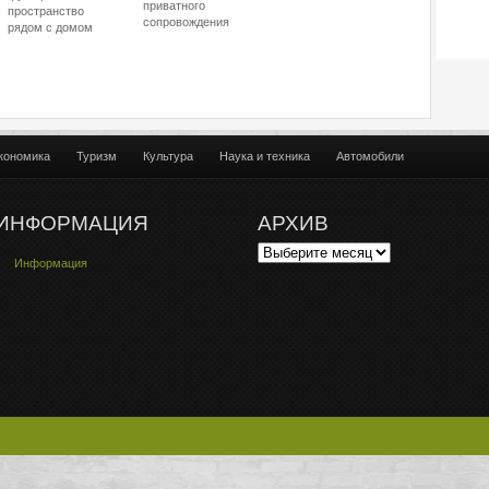
приватного
пространство
сопровождения
рядом с домом
кономика
Туризм
Культура
Наука и техника
Автомобили
ИНФОРМАЦИЯ
АРХИВ
Информация