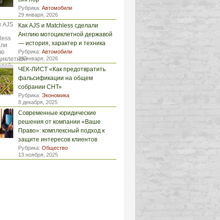
Рубрика:
Автомобили
29 января, 2026
Как AJS и Matchless сделали
Англию мотоциклетной державой
— история, характер и техника
Рубрика:
Автомобили
29 января, 2026
ЧЕК-ЛИСТ «Как предотвратить
фальсификации на общем
собрании СНТ»
Рубрика:
Экономика
8 декабря, 2025
Современные юридические
решения от компании «Ваше
Право»: комплексный подход к
защите интересов клиентов
Рубрика:
Общество
13 ноября, 2025