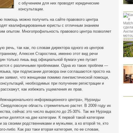
с обучением для них проводят юридические
консультации.
 помощь можно получить на сайте правового центра
водят квалифицированные юристы с отличным знанием
ким опытом. Многопрофильность правового центра позволяет
ю речь, так как, по словам директора одного из центров
странному, Алексея Старостина, именно этот вид речи
дин только лишь вид официальной бумаги уже пугает
ваются с различными проблемами. Одна из таких проблем —
я языка, при подписании договора они соглашаются просто на
тин заявил, что женщинам помимо лингвистической помощи,
консультаций, необходимых при получении регистрации и
 расскажут, как избежать ущемления их прав.
«Межнационального информационного центра», Нурзиды
Свердловскую область стремительно растет. В 2009 году их
ства, сейчас это число выросло до 25-30%. Так же Нурзида
нтки делятся на две категории. К первой такой категории
 за своими родственниками и мужьями, а ко второй те, кто
го-либо. Как раз таки вторая категория, по ее словам,