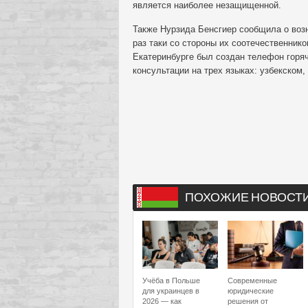
является наиболее незащищенной.
Также Нурзида Бенсгиер сообщила о воз
раз таки со стороны их соотечественнико
Екатеринбурге был создан телефон горяч
консультации на трех языках: узбекском,
ПОХОЖИЕ НОВОСТ
Учёба в Польше
Современные
для украинцев в
юридические
2026 — как
решения от