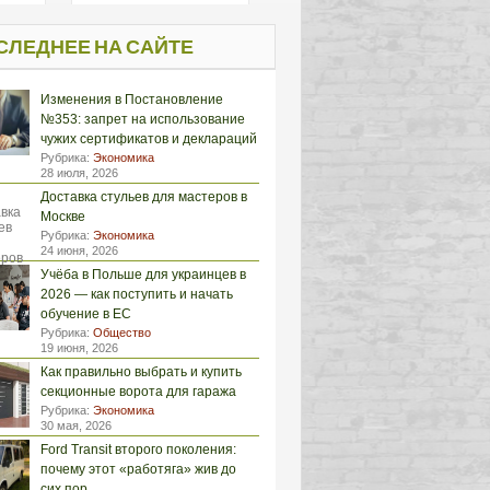
СЛЕДНЕЕ НА САЙТЕ
Изменения в Постановление
№353: запрет на использование
чужих сертификатов и деклараций
Рубрика:
Экономика
28 июля, 2026
Доставка стульев для мастеров в
Москве
Рубрика:
Экономика
24 июня, 2026
Учёба в Польше для украинцев в
2026 — как поступить и начать
обучение в ЕС
Рубрика:
Общество
19 июня, 2026
Как правильно выбрать и купить
секционные ворота для гаража
Рубрика:
Экономика
30 мая, 2026
Ford Transit второго поколения:
почему этот «работяга» жив до
сих пор