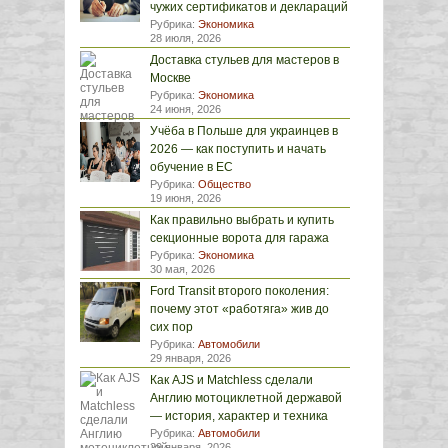
чужих сертификатов и деклараций
Рубрика:
Экономика
28 июля, 2026
Доставка стульев для мастеров в
Москве
Рубрика:
Экономика
24 июня, 2026
Учёба в Польше для украинцев в
2026 — как поступить и начать
обучение в ЕС
Рубрика:
Общество
19 июня, 2026
Как правильно выбрать и купить
секционные ворота для гаража
Рубрика:
Экономика
30 мая, 2026
Ford Transit второго поколения:
почему этот «работяга» жив до
сих пор
Рубрика:
Автомобили
29 января, 2026
Как AJS и Matchless сделали
Англию мотоциклетной державой
— история, характер и техника
Рубрика:
Автомобили
29 января, 2026