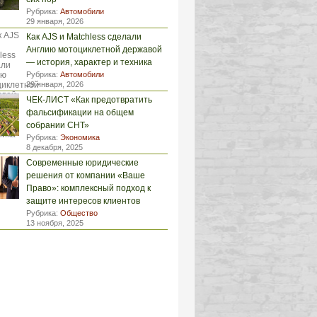
Рубрика:
Автомобили
29 января, 2026
Как AJS и Matchless сделали
Англию мотоциклетной державой
— история, характер и техника
Рубрика:
Автомобили
29 января, 2026
ЧЕК-ЛИСТ «Как предотвратить
фальсификации на общем
собрании СНТ»
Рубрика:
Экономика
8 декабря, 2025
Современные юридические
решения от компании «Ваше
Право»: комплексный подход к
защите интересов клиентов
Рубрика:
Общество
13 ноября, 2025