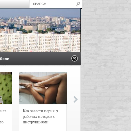
били
Киев
Как завести парня: 7
Новости и
рабочих методов с
чрезвычайные
го
инструкциями
происшествия в
Воронеже