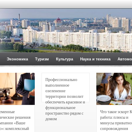
Экономика
Туризм
Культура
Наука и техника
Автомо
Профессионально
выполненное
озеленение
территории позволит
обеспечить красивое и
функциональное
еменные
Что такое эскорт 
пространство рядом с
ические решения
работа: плюсы и
домом
омпании «Ваше
минусы приватно
о»: комплексный
сопровождения