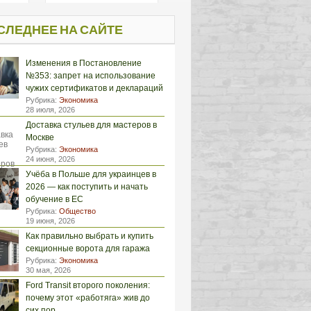
СЛЕДНЕЕ НА САЙТЕ
Изменения в Постановление
№353: запрет на использование
чужих сертификатов и деклараций
Рубрика:
Экономика
28 июля, 2026
Доставка стульев для мастеров в
Москве
Рубрика:
Экономика
24 июня, 2026
Учёба в Польше для украинцев в
2026 — как поступить и начать
обучение в ЕС
Рубрика:
Общество
19 июня, 2026
Как правильно выбрать и купить
секционные ворота для гаража
Рубрика:
Экономика
30 мая, 2026
Ford Transit второго поколения:
почему этот «работяга» жив до
сих пор