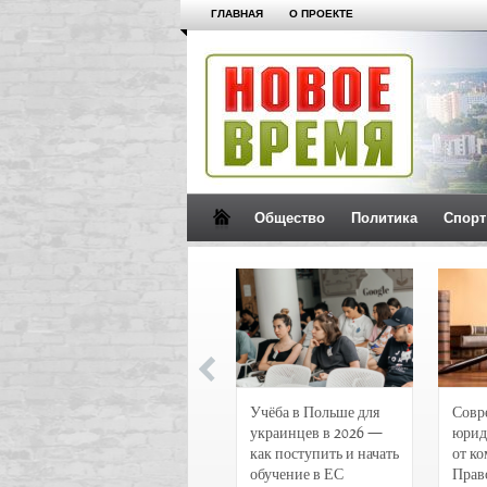
ГЛАВНАЯ
О ПРОЕКТЕ
Общество
Политика
Спорт
Новости и
Учёба в Польше для
Совр
чрезвычайные
украинцев в 2026 —
юрид
происшествия в
как поступить и начать
от к
Воронеже
обучение в ЕС
Прав