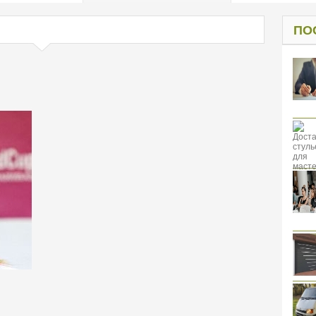
од к защите
ресов клиентов
ПО