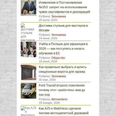
Изменения в Постановление
№353: запрет на использование
чужих сертификатов и деклараций
Рубрика:
Экономика
28 июля, 2026
Доставка стульев для мастеров в
Москве
Рубрика:
Экономика
24 июня, 2026
Учёба в Польше для украинцев в
2026 — как поступить и начать
обучение в ЕС
Рубрика:
Общество
19 июня, 2026
Как правильно выбрать и купить
секционные ворота для гаража
Рубрика:
Экономика
30 мая, 2026
Ford Transit второго поколения:
почему этот «работяга» жив до
сих пор
Рубрика:
Автомобили
29 января, 2026
Как AJS и Matchless сделали
Англию мотоциклетной державой