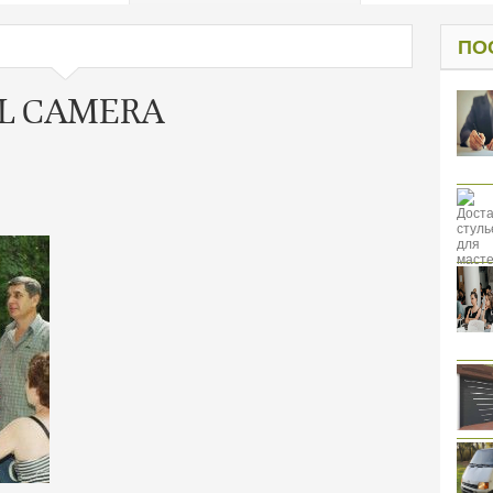
од к защите
ресов клиентов
ПО
AL CAMERA