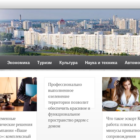
Экономика
Туризм
Культура
Наука и техника
Автомо
Профессионально
выполненное
озеленение
территории позволит
обеспечить красивое и
функциональное
еменные
Что такое эскорт 
пространство рядом с
ические решения
работа: плюсы и
домом
омпании «Ваше
минусы приватно
о»: комплексный
сопровождения