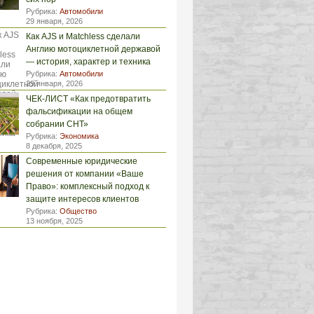
Рубрика:
Автомобили
29 января, 2026
Как AJS и Matchless сделали
Англию мотоциклетной державой
— история, характер и техника
Рубрика:
Автомобили
29 января, 2026
ЧЕК-ЛИСТ «Как предотвратить
фальсификации на общем
собрании СНТ»
Рубрика:
Экономика
8 декабря, 2025
Современные юридические
решения от компании «Ваше
Право»: комплексный подход к
защите интересов клиентов
Рубрика:
Общество
13 ноября, 2025