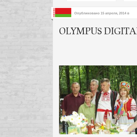
подх
инте
Опубликовано
15 апреля, 2014
в
OLYMPUS DIGIT