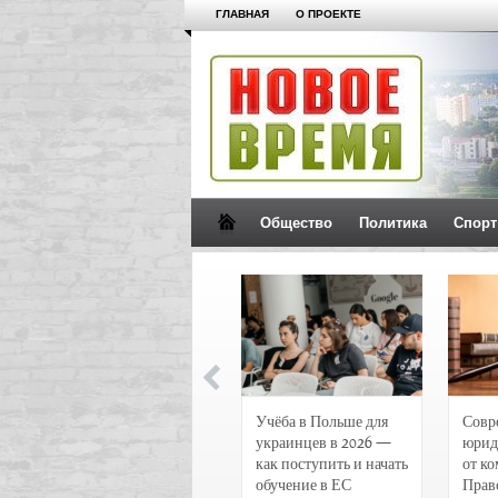
ГЛАВНАЯ
О ПРОЕКТЕ
Общество
Политика
Спорт
Новости и
Учёба в Польше для
Совр
чрезвычайные
украинцев в 2026 —
юрид
происшествия в
как поступить и начать
от к
Воронеже
обучение в ЕС
Прав