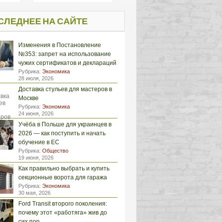
СЛЕДНЕЕ НА САЙТЕ
Изменения в Постановление
№353: запрет на использование
чужих сертификатов и деклараций
Рубрика:
Экономика
28 июля, 2026
Доставка стульев для мастеров в
Москве
Рубрика:
Экономика
24 июня, 2026
Учёба в Польше для украинцев в
2026 — как поступить и начать
обучение в ЕС
Рубрика:
Общество
19 июня, 2026
Как правильно выбрать и купить
секционные ворота для гаража
Рубрика:
Экономика
30 мая, 2026
Ford Transit второго поколения:
почему этот «работяга» жив до
сих пор