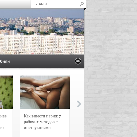
били
Киев
Как завести парня: 7
Новости и
рабочих методов с
чрезвычайные
го
инструкциями
происшествия в
Воронеже