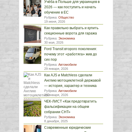
Учёба в Польше для украинцев в
2026 — как поступить и начать
обучение в ЕС
Рубрика:
Общество
19 июня, 2026
Как правильно выбрать и купить
секционные ворота для гаража
Рубрика:
Экономика
30 мая, 2026
Ford Transit второго поколения:
почему этот «работяга» жив до
сих пор
Рубрика:
Автомобили
29 января, 2026
Как AJS и Matchless сделали
Англию мотоциклетной державой
— история, характер и техника
Рубрика:
Автомобили
29 января, 2026
ЧЕК-ЛИСТ «Как предотвратить
фальсификации на общем
собрании СНТ»
Рубрика:
Экономика
8 декабря, 2025
Современные юридические