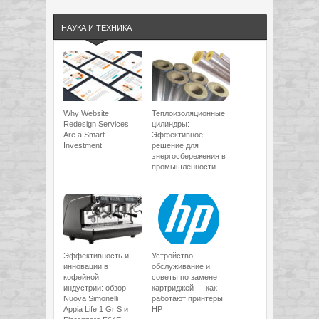
НАУКА И ТЕХНИКА
Why Website
Теплоизоляционные
Redesign Services
цилиндры:
Are a Smart
Эффективное
Investment
решение для
энергосбережения в
промышленности
Эффективность и
Устройство,
инновации в
обслуживание и
кофейной
советы по замене
индустрии: обзор
картриджей — как
Nuova Simonelli
работают принтеры
Appia Life 1 Gr S и
HP