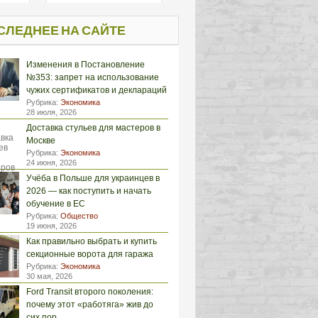
СЛЕДНЕЕ НА САЙТЕ
Изменения в Постановление
№353: запрет на использование
чужих сертификатов и деклараций
Рубрика:
Экономика
28 июля, 2026
Доставка стульев для мастеров в
Москве
Рубрика:
Экономика
24 июня, 2026
Учёба в Польше для украинцев в
2026 — как поступить и начать
обучение в ЕС
Рубрика:
Общество
19 июня, 2026
Как правильно выбрать и купить
секционные ворота для гаража
Рубрика:
Экономика
30 мая, 2026
Ford Transit второго поколения:
почему этот «работяга» жив до
сих пор