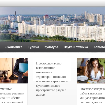
Экономика
Туризм
Культура
Наука и техника
Автомо
Профессионально
выполненное
озеленение
территории позволит
обеспечить красивое и
функциональное
еменные
Что такое эскорт 
пространство рядом с
ические решения
работа: плюсы и
домом
омпании «Ваше
минусы приватно
о»: комплексный
сопровождения