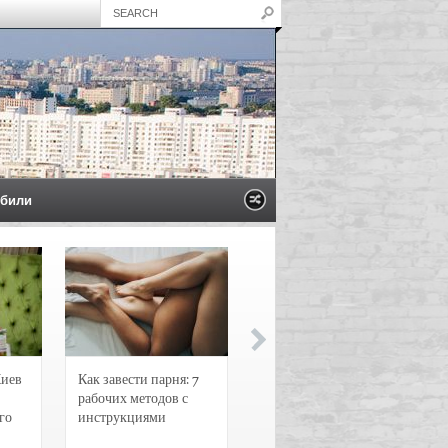
били
Киев
Как завести парня: 7
Новости и
рабочих методов с
чрезвычайные
го
инструкциями
происшествия в
Воронеже