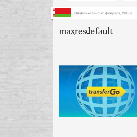
подх
инте
Опубликовано
20 февраля, 2015
в
maxresdefault