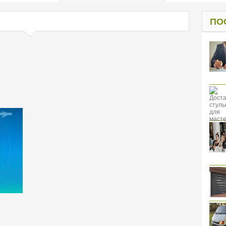
од к защите
ресов клиентов
ПО