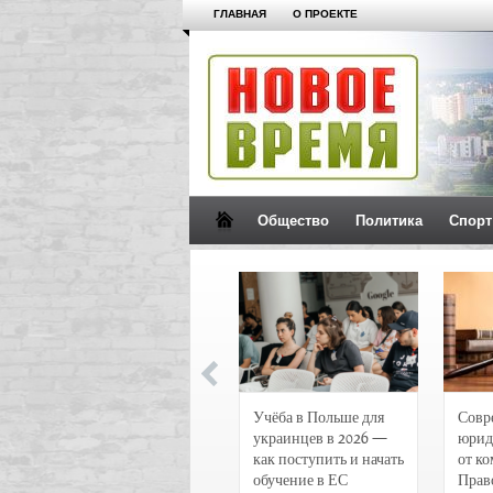
ГЛАВНАЯ
О ПРОЕКТЕ
Общество
Политика
Спорт
Новости и
Учёба в Польше для
Совр
чрезвычайные
украинцев в 2026 —
юрид
происшествия в
как поступить и начать
от к
Воронеже
обучение в ЕС
Прав