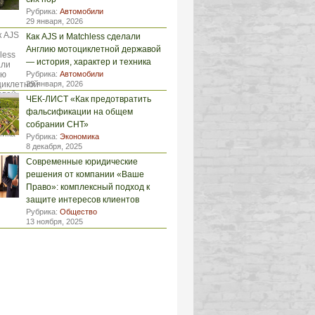
Рубрика:
Автомобили
29 января, 2026
Как AJS и Matchless сделали
Англию мотоциклетной державой
— история, характер и техника
Рубрика:
Автомобили
29 января, 2026
ЧЕК-ЛИСТ «Как предотвратить
фальсификации на общем
собрании СНТ»
Рубрика:
Экономика
8 декабря, 2025
Современные юридические
решения от компании «Ваше
Право»: комплексный подход к
защите интересов клиентов
Рубрика:
Общество
13 ноября, 2025