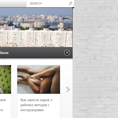
били
Киев
Как завести парня: 7
Новости и
рабочих методов с
чрезвычайные
го
инструкциями
происшествия в
Воронеже