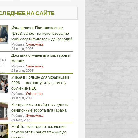
СЛЕДНЕЕ НА САЙТЕ
Изменения в Постановление
№353: запрет на использование
чужих сертификатов и деклараций
Рубрика:
Экономика
28 июля, 2026
Доставка стульев для мастеров в
Москве
Рубрика:
Экономика
24 июня, 2026
Учёба в Польше для украинцев в
2026 — как поступить и начать
обучение в ЕС
Рубрика:
Общество
19 июня, 2026
Как правильно выбрать и купить
секционные ворота для гаража
Рубрика:
Экономика
30 мая, 2026
Ford Transit второго поколения:
почему этот «работяга» жив до
сих пор