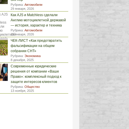
Рубрика:
Автомобили
29 января, 2026
Как AJS и Matchless сделали
Англию мотоциклетной державой
— история, характер и техника
Рубрика:
Автомобили
29 января, 2026
ЧЕК-ЛИСТ «Как предотвратить
фальсификации на общем
собрании СНТ»
Рубрика:
Экономика
8 декабря, 2025
Современные юридические
решения от компании «Ваше
Право»: комплексный подход к
защите интересов клиентов
Рубрика:
Общество
13 ноября, 2025