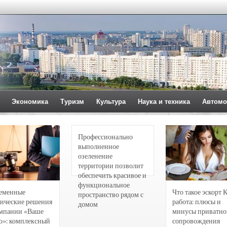
Экономика
Туризм
Культура
Наука и техника
Автомо
Профессионально
выполненное
озеленение
территории позволит
обеспечить красивое и
функциональное
еменные
Что такое эскорт 
пространство рядом с
ические решения
работа: плюсы и
домом
омпании «Ваше
минусы приватно
о»: комплексный
сопровождения