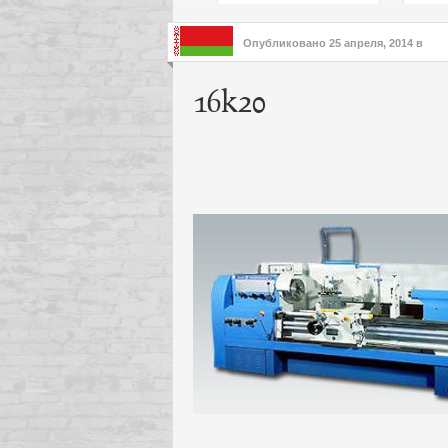
подх
инте
Опубликовано
25 апреля, 2014
в
16k20