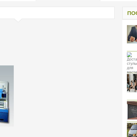
од к защите
ресов клиентов
ПО