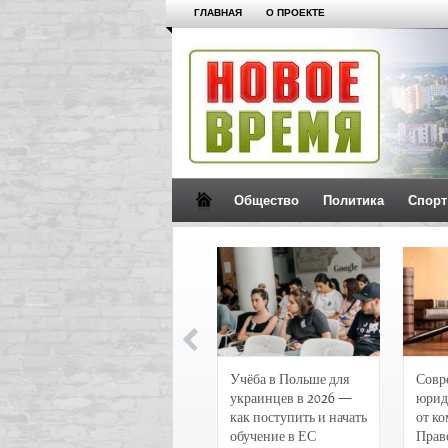
ГЛАВНАЯ
О ПРОЕКТЕ
Общество
Политика
Спорт
Новости и
Учёба в Польше для
Совр
чрезвычайные
украинцев в 2026 —
юрид
происшествия в
как поступить и начать
от к
Воронеже
обучение в ЕС
Прав