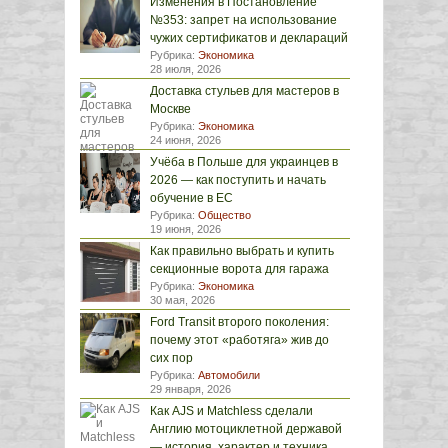
Изменения в Постановление
№353: запрет на использование
чужих сертификатов и деклараций
Рубрика:
Экономика
28 июля, 2026
Доставка стульев для мастеров в
Москве
Рубрика:
Экономика
24 июня, 2026
Учёба в Польше для украинцев в
2026 — как поступить и начать
обучение в ЕС
Рубрика:
Общество
19 июня, 2026
Как правильно выбрать и купить
секционные ворота для гаража
Рубрика:
Экономика
30 мая, 2026
Ford Transit второго поколения:
почему этот «работяга» жив до
сих пор
Рубрика:
Автомобили
29 января, 2026
Как AJS и Matchless сделали
Англию мотоциклетной державой
— история, характер и техника