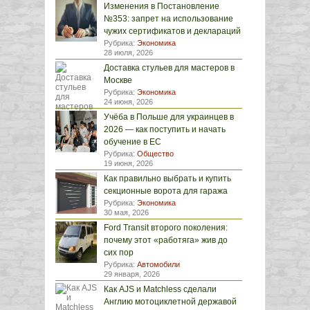
Изменения в Постановление
№353: запрет на использование
чужих сертификатов и деклараций
Рубрика:
Экономика
28 июля, 2026
Доставка стульев для мастеров в
Москве
Рубрика:
Экономика
24 июня, 2026
Учёба в Польше для украинцев в
2026 — как поступить и начать
обучение в ЕС
Рубрика:
Общество
19 июня, 2026
Как правильно выбрать и купить
секционные ворота для гаража
Рубрика:
Экономика
30 мая, 2026
Ford Transit второго поколения:
почему этот «работяга» жив до
сих пор
Рубрика:
Автомобили
29 января, 2026
Как AJS и Matchless сделали
Англию мотоциклетной державой