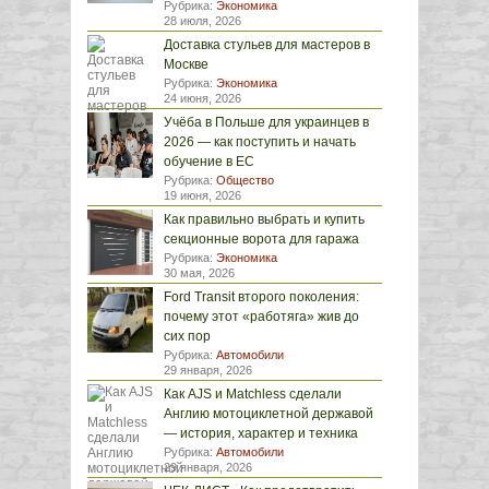
Рубрика:
Экономика
28 июля, 2026
Доставка стульев для мастеров в
Москве
Рубрика:
Экономика
24 июня, 2026
Учёба в Польше для украинцев в
2026 — как поступить и начать
обучение в ЕС
Рубрика:
Общество
19 июня, 2026
Как правильно выбрать и купить
секционные ворота для гаража
Рубрика:
Экономика
30 мая, 2026
Ford Transit второго поколения:
почему этот «работяга» жив до
сих пор
Рубрика:
Автомобили
29 января, 2026
Как AJS и Matchless сделали
Англию мотоциклетной державой
— история, характер и техника
Рубрика:
Автомобили
29 января, 2026