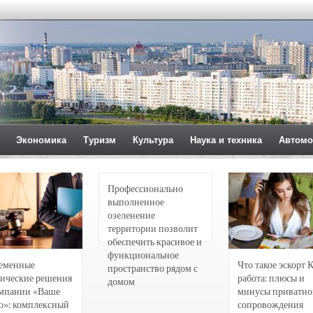
Экономика
Туризм
Культура
Наука и техника
Автомо
Профессионально
выполненное
озеленение
территории позволит
обеспечить красивое и
функциональное
еменные
Что такое эскорт 
пространство рядом с
ические решения
работа: плюсы и
домом
омпании «Ваше
минусы приватно
о»: комплексный
сопровождения