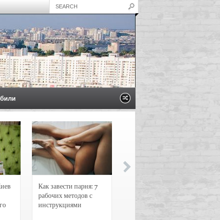
били
Киев
Как завести парня: 7
Новости и
рабочих методов с
чрезвычайные
го
инструкциями
происшествия в
Воронеже