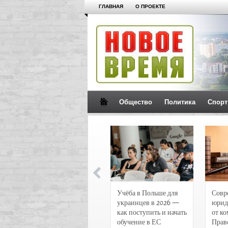
ГЛАВНАЯ
О ПРОЕКТЕ
Общество
Политика
Спорт
Новости и
Учёба в Польше для
Совр
чрезвычайные
украинцев в 2026 —
юрид
происшествия в
как поступить и начать
от к
Воронеже
обучение в ЕС
Прав