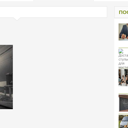
од к защите
ресов клиентов
ПО