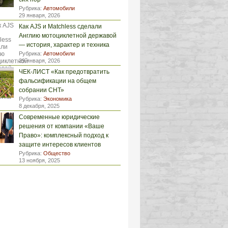
Рубрика:
Автомобили
29 января, 2026
Как AJS и Matchless сделали
Англию мотоциклетной державой
— история, характер и техника
Рубрика:
Автомобили
29 января, 2026
ЧЕК-ЛИСТ «Как предотвратить
фальсификации на общем
собрании СНТ»
Рубрика:
Экономика
8 декабря, 2025
Современные юридические
решения от компании «Ваше
Право»: комплексный подход к
защите интересов клиентов
Рубрика:
Общество
13 ноября, 2025