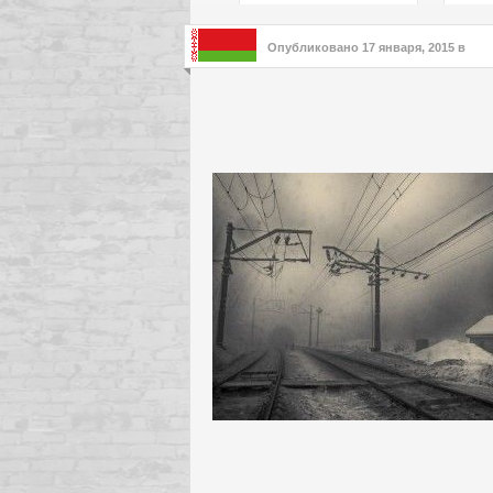
подх
инте
Опубликовано
17 января, 2015
в