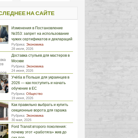
СЛЕДНЕЕ НА САЙТЕ
Изменения в Постановление
№353: запрет на использование
чужих сертификатов и деклараций
Рубрика:
Экономика
28 июля, 2026
Доставка стульев для мастеров в
Москве
Рубрика:
Экономика
24 июня, 2026
Учёба в Польше для украинцев в
2026 — как поступить и начать
обучение в ЕС
Рубрика:
Общество
19 июня, 2026
Как правильно выбрать и купить
секционные ворота для гаража
Рубрика:
Экономика
30 мая, 2026
Ford Transit второго поколения:
почему этот «работяга» жив до
сих пор