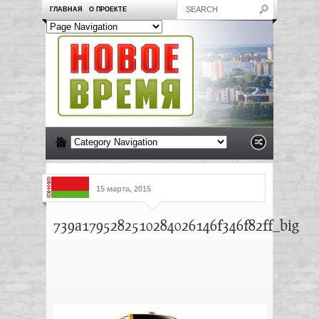
ГЛАВНАЯ
О ПРОЕКТЕ
15 марта, 2015
739a1795282510284026146f346f82ff_big