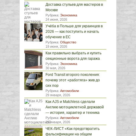
Доставка стульев для мастеров в
Москве
Рубрика:
Экономика
24 июня, 2026
Учёба в Польше для украинцев в
2026 — как поступить и начать
обучение в ЕС
Рубрика:
Общество
19 июня, 2026
Как правильно выбрать и купить
секционные ворота для гаража
Рубрика:
Экономика
30 мая, 2026
Ford Transit второго поколения:
почему этот «работяга» жив до
сих пор
Рубрика:
Автомобили
29 января, 2026
Как AJS и Matchless сделали
Англию мотоциклетной державой
— история, характер и техника
Рубрика:
Автомобили
29 января, 2026
ЧЕК-ЛИСТ «Как предотвратить
фальсификации на общем