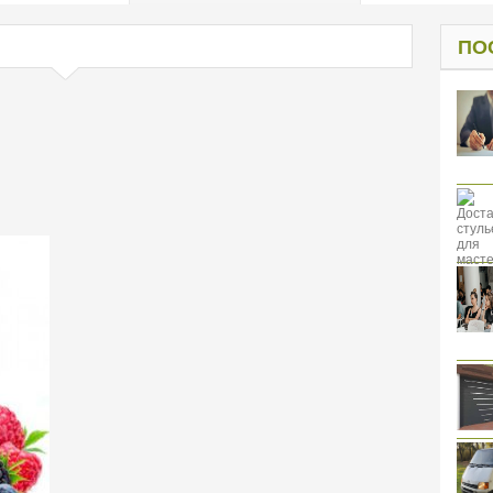
од к защите
ресов клиентов
ПО