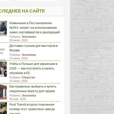
СЛЕДНЕЕ НА САЙТЕ
Изменения в Постановление
№353: запрет на использование
чужих сертификатов и деклараций
Рубрика:
Экономика
28 июля, 2026
Доставка стульев для мастеров в
Москве
Рубрика:
Экономика
24 июня, 2026
Учёба в Польше для украинцев в
2026 — как поступить и начать
обучение в ЕС
Рубрика:
Общество
19 июня, 2026
Как правильно выбрать и купить
секционные ворота для гаража
Рубрика:
Экономика
30 мая, 2026
Ford Transit второго поколения:
почему этот «работяга» жив до
сих пор