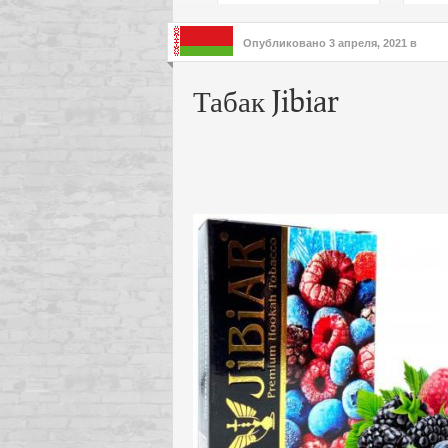
подх
инте
Опубликовано
3 апреля, 2021
в
Табак Jibiar