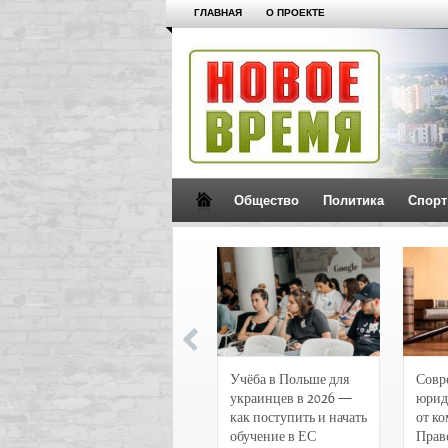
ГЛАВНАЯ
О ПРОЕКТЕ
Общество
Политика
Спорт
Новости и
Учёба в Польше для
Совр
чрезвычайные
украинцев в 2026 —
юрид
происшествия в
как поступить и начать
от к
Воронеже
обучение в ЕС
Прав