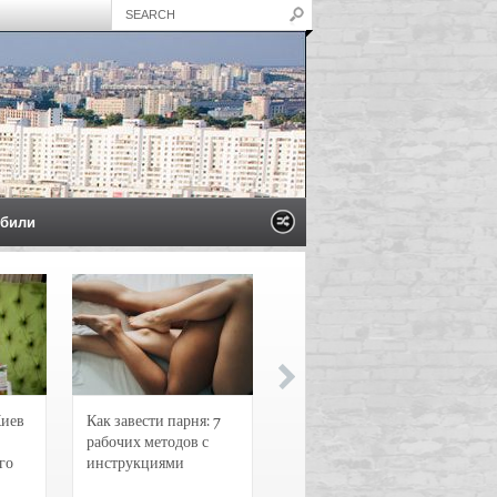
били
Киев
Как завести парня: 7
Новости и
рабочих методов с
чрезвычайные
го
инструкциями
происшествия в
Воронеже