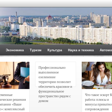
Экономика
Туризм
Культура
Наука и техника
Автомо
Профессионально
выполненное
озеленение
территории позволит
обеспечить красивое и
функциональное
еменные
Что такое эскорт 
пространство рядом с
ические решения
работа: плюсы и
домом
омпании «Ваше
минусы приватно
о»: комплексный
сопровождения