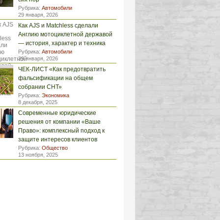
Рубрика:
Автомобили
29 января, 2026
Как AJS и Matchless сделали
Англию мотоциклетной державой
— история, характер и техника
Рубрика:
Автомобили
29 января, 2026
ЧЕК-ЛИСТ «Как предотвратить
фальсификации на общем
собрании СНТ»
Рубрика:
Экономика
8 декабря, 2025
Современные юридические
решения от компании «Ваше
Право»: комплексный подход к
защите интересов клиентов
Рубрика:
Общество
13 ноября, 2025