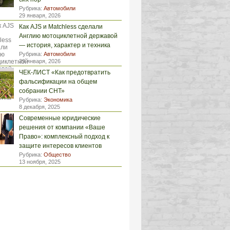
Рубрика:
Автомобили
29 января, 2026
Как AJS и Matchless сделали
Англию мотоциклетной державой
— история, характер и техника
Рубрика:
Автомобили
29 января, 2026
ЧЕК-ЛИСТ «Как предотвратить
фальсификации на общем
собрании СНТ»
Рубрика:
Экономика
8 декабря, 2025
Современные юридические
решения от компании «Ваше
Право»: комплексный подход к
защите интересов клиентов
Рубрика:
Общество
13 ноября, 2025