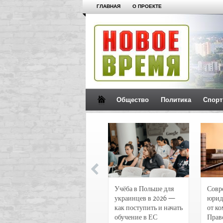
ГЛАВНАЯ
О ПРОЕКТЕ
Общество
Политика
Спорт
Новости и
Учёба в Польше для
Совр
чрезвычайные
украинцев в 2026 —
юрид
происшествия в
как поступить и начать
от к
Воронеже
обучение в ЕС
Прав