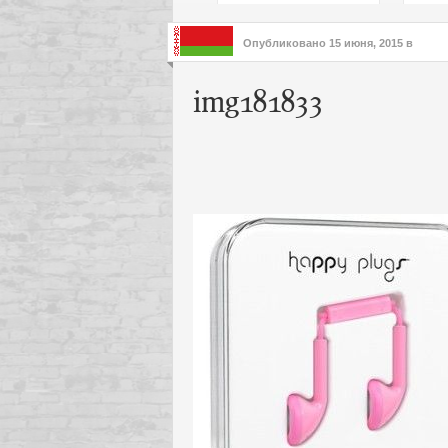
подх
инте
Опубликовано
15 июня, 2015
в
img181833