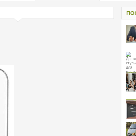
од к защите
ресов клиентов
ПО