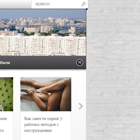
били
Киев
Как завести парня: 7
Новости и
рабочих методов с
чрезвычайные
го
инструкциями
происшествия в
Воронеже