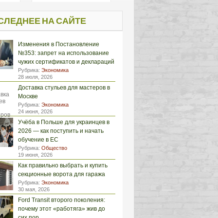
СЛЕДНЕЕ НА САЙТЕ
Изменения в Постановление
№353: запрет на использование
чужих сертификатов и деклараций
Рубрика:
Экономика
28 июля, 2026
Доставка стульев для мастеров в
Москве
Рубрика:
Экономика
24 июня, 2026
Учёба в Польше для украинцев в
2026 — как поступить и начать
обучение в ЕС
Рубрика:
Общество
19 июня, 2026
Как правильно выбрать и купить
секционные ворота для гаража
Рубрика:
Экономика
30 мая, 2026
Ford Transit второго поколения:
почему этот «работяга» жив до
сих пор