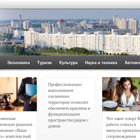
Экономика
Туризм
Культура
Наука и техника
Автомо
Профессионально
выполненное
озеленение
территории позволит
обеспечить красивое и
функциональное
еменные
Что такое эскорт 
пространство рядом с
ические решения
работа: плюсы и
домом
омпании «Ваше
минусы приватно
о»: комплексный
сопровождения