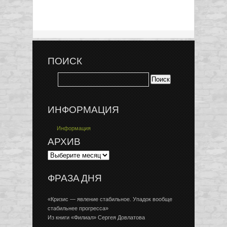
ПОИСК
ИНФОРМАЦИЯ
Информация
АРХИВ
ФРАЗА ДНЯ
«Кризис — явление стабильное. Упадок вообще
стабильнее прогресса»
Из книги «Филиал» Сергея Довлатова