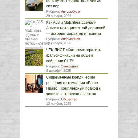
почему этот «работяга» жив до
сих пор
Рубрика:
Автомобили
29 января, 2026
Как AJS и Matchless сделали
Англию мотоциклетной державой
— история, характер и техника
Рубрика:
Автомобили
29 января, 2026
ЧЕК-ЛИСТ «Как предотвратить
фальсификации на общем
собрании СНТ»
Рубрика:
Экономика
8 декабря, 2025
Современные юридические
решения от компании «Ваше
Право»: комплексный подход к
защите интересов клиентов
Рубрика:
Общество
13 ноября, 2025