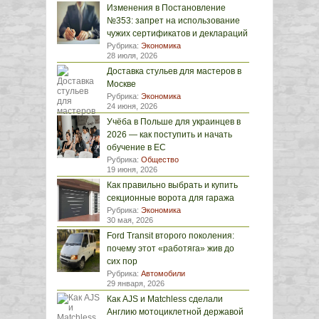
Изменения в Постановление
№353: запрет на использование
чужих сертификатов и деклараций
Рубрика:
Экономика
28 июля, 2026
Доставка стульев для мастеров в
Москве
Рубрика:
Экономика
24 июня, 2026
Учёба в Польше для украинцев в
2026 — как поступить и начать
обучение в ЕС
Рубрика:
Общество
19 июня, 2026
Как правильно выбрать и купить
секционные ворота для гаража
Рубрика:
Экономика
30 мая, 2026
Ford Transit второго поколения:
почему этот «работяга» жив до
сих пор
Рубрика:
Автомобили
29 января, 2026
Как AJS и Matchless сделали
Англию мотоциклетной державой