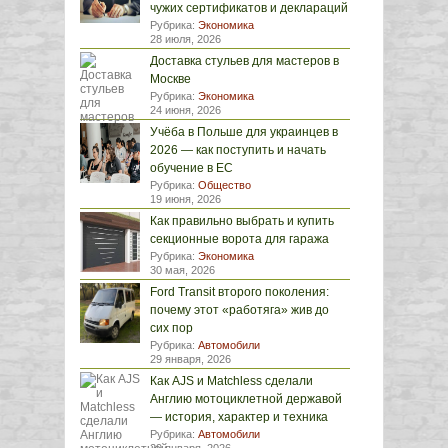
чужих сертификатов и деклараций
Рубрика:
Экономика
28 июля, 2026
Доставка стульев для мастеров в
Москве
Рубрика:
Экономика
24 июня, 2026
Учёба в Польше для украинцев в
2026 — как поступить и начать
обучение в ЕС
Рубрика:
Общество
19 июня, 2026
Как правильно выбрать и купить
секционные ворота для гаража
Рубрика:
Экономика
30 мая, 2026
Ford Transit второго поколения:
почему этот «работяга» жив до
сих пор
Рубрика:
Автомобили
29 января, 2026
Как AJS и Matchless сделали
Англию мотоциклетной державой
— история, характер и техника
Рубрика:
Автомобили