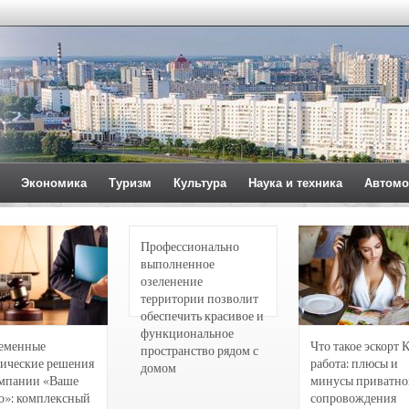
Экономика
Туризм
Культура
Наука и техника
Автомо
Профессионально
выполненное
озеленение
территории позволит
обеспечить красивое и
функциональное
еменные
Что такое эскорт 
пространство рядом с
ические решения
работа: плюсы и
домом
омпании «Ваше
минусы приватно
о»: комплексный
сопровождения