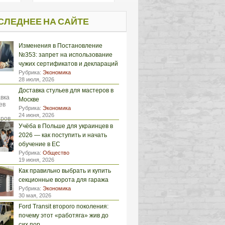
СЛЕДНЕЕ НА САЙТЕ
Изменения в Постановление
№353: запрет на использование
чужих сертификатов и деклараций
Рубрика:
Экономика
28 июля, 2026
Доставка стульев для мастеров в
Москве
Рубрика:
Экономика
24 июня, 2026
Учёба в Польше для украинцев в
2026 — как поступить и начать
обучение в ЕС
Рубрика:
Общество
19 июня, 2026
Как правильно выбрать и купить
секционные ворота для гаража
Рубрика:
Экономика
30 мая, 2026
Ford Transit второго поколения:
почему этот «работяга» жив до
сих пор