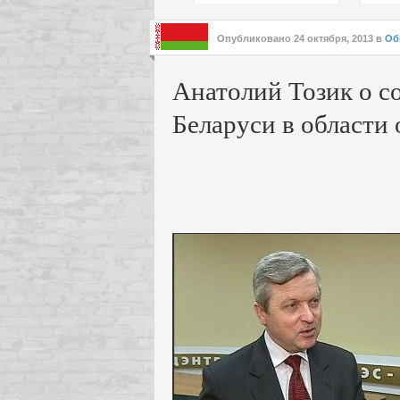
подх
инте
Опубликовано
24 октября, 2013
в
Об
Анатолий Тозик о с
Беларуси в области