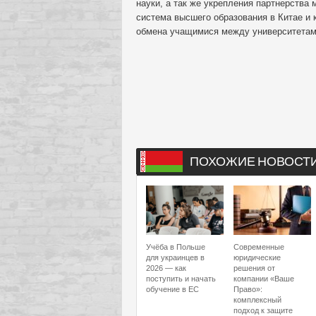
науки, а так же укрепления партнерства
система высшего образования в Китае и 
обмена учащимися между университетам
ПОХОЖИЕ НОВОСТ
Учёба в Польше
Современные
для украинцев в
юридические
2026 — как
решения от
поступить и начать
компании «Ваше
обучение в ЕС
Право»:
комплексный
подход к защите