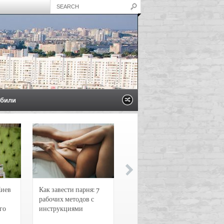
били
Киев
Как завести парня: 7
Новости и
рабочих методов с
чрезвычайные
го
инструкциями
происшествия в
Воронеже