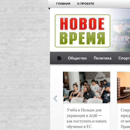
ГЛАВНАЯ
О ПРОЕКТЕ
Общество
Политика
Спорт
Новости и
Учёба в Польше для
Совр
чрезвычайные
украинцев в 2026 —
юрид
происшествия в
как поступить и начать
от к
Воронеже
обучение в ЕС
Прав