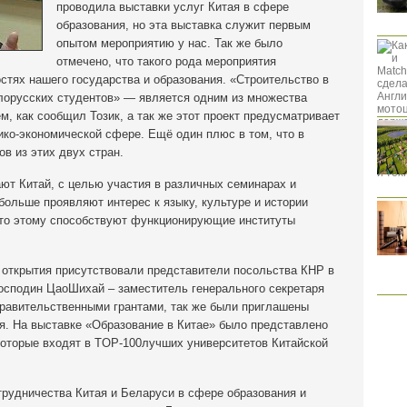
проводила выставки услуг Китая в сфере
образования, но эта выставка служит первым
опытом мероприятию у нас. Так же было
отмечено, что такого рода мероприятия
тях нашего государства и образования. «Строительство в
лорусских студентов» — является одним из множества
м, как сообщил Тозик, а так же этот проект предусматривает
ико-экономической сфере. Ещё один плюс в том, что в
в из этих двух стран.
ют Китай, с целью участия в различных семинарах и
больше проявляют интерес к языку, культуре и истории
 что этому способствуют функционирующие институты
 открытия присутствовали представители посольства КНР в
господин ЦаоШихай – заместитель генерального секретаря
правительственными грантами, так же были приглашены
я. На выставке «Образование в Китае» было представлено
которые входят в TOP-100лучших университетов Китайской
рудничества Китая и Беларуси в сфере образования и