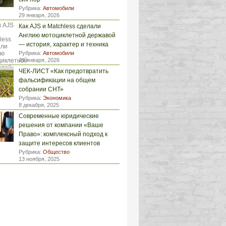
Рубрика:
Автомобили
29 января, 2026
Как AJS и Matchless сделали
Англию мотоциклетной державой
— история, характер и техника
Рубрика:
Автомобили
29 января, 2026
ЧЕК-ЛИСТ «Как предотвратить
фальсификации на общем
собрании СНТ»
Рубрика:
Экономика
8 декабря, 2025
Современные юридические
решения от компании «Ваше
Право»: комплексный подход к
защите интересов клиентов
Рубрика:
Общество
13 ноября, 2025