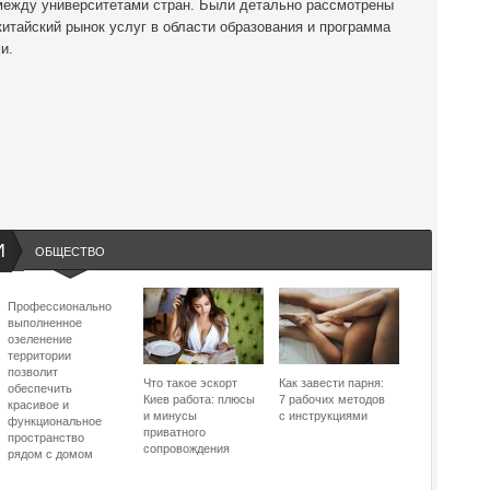
 между университетами стран. Были детально рассмотрены
китайский рынок услуг в области образования и программа
и.
И
ОБЩЕСТВО
Профессионально
выполненное
озеленение
территории
позволит
Что такое эскорт
Как завести парня:
обеспечить
Киев работа: плюсы
7 рабочих методов
красивое и
и минусы
с инструкциями
функциональное
приватного
пространство
сопровождения
рядом с домом