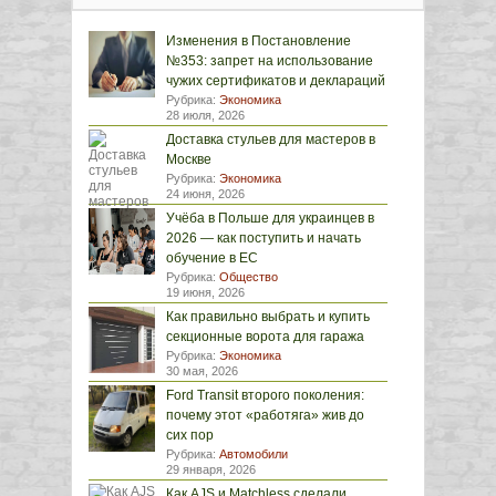
Изменения в Постановление
№353: запрет на использование
чужих сертификатов и деклараций
Рубрика:
Экономика
28 июля, 2026
Доставка стульев для мастеров в
Москве
Рубрика:
Экономика
24 июня, 2026
Учёба в Польше для украинцев в
2026 — как поступить и начать
обучение в ЕС
Рубрика:
Общество
19 июня, 2026
Как правильно выбрать и купить
секционные ворота для гаража
Рубрика:
Экономика
30 мая, 2026
Ford Transit второго поколения:
почему этот «работяга» жив до
сих пор
Рубрика:
Автомобили
29 января, 2026
Как AJS и Matchless сделали