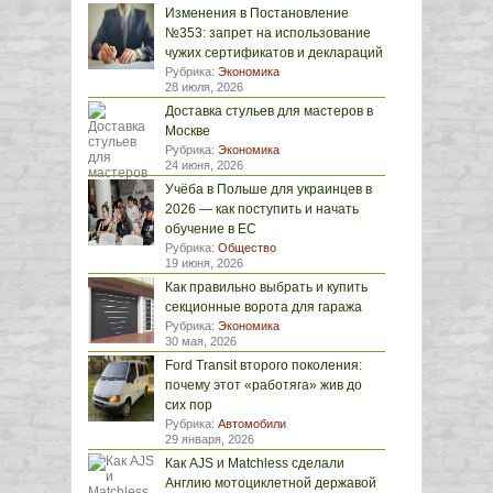
Изменения в Постановление
№353: запрет на использование
чужих сертификатов и деклараций
Рубрика:
Экономика
28 июля, 2026
Доставка стульев для мастеров в
Москве
Рубрика:
Экономика
24 июня, 2026
Учёба в Польше для украинцев в
2026 — как поступить и начать
обучение в ЕС
Рубрика:
Общество
19 июня, 2026
Как правильно выбрать и купить
секционные ворота для гаража
Рубрика:
Экономика
30 мая, 2026
Ford Transit второго поколения:
почему этот «работяга» жив до
сих пор
Рубрика:
Автомобили
29 января, 2026
Как AJS и Matchless сделали
Англию мотоциклетной державой