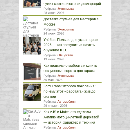
чужих сертификатов и деклараций
Рубрика:
Экономика
28 июля, 2026
Доставка стульев для мастеров в
Москве
Рубрика:
Экономика
24 июня, 2026
Учёба в Польше для украинцев в
2026 — как поступить и начать
обучение в ЕС
Рубрика:
Общество
19 июня, 2026
Как правильно выбрать и купить
секционные ворота для гаража
Рубрика:
Экономика
30 мая, 2026
Ford Transit второго поколения:
почему этот «работяга» жив до
сих пор
Рубрика:
Автомобили
29 января, 2026
Как AJS и Matchless сделали
Англию мотоциклетной державой
— история, характер и техника
Рубрика:
Автомобили