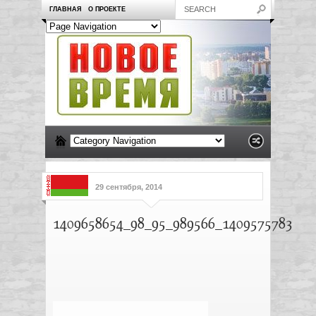
ГЛАВНАЯ
О ПРОЕКТЕ
29 сентября, 2014
1409658654_98_95_989566_1409575783