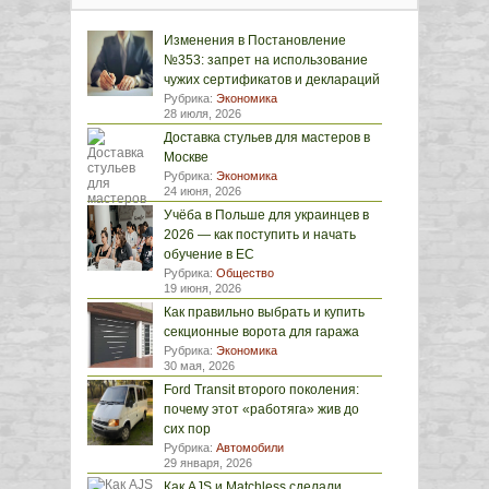
Изменения в Постановление
№353: запрет на использование
чужих сертификатов и деклараций
Рубрика:
Экономика
28 июля, 2026
Доставка стульев для мастеров в
Москве
Рубрика:
Экономика
24 июня, 2026
Учёба в Польше для украинцев в
2026 — как поступить и начать
обучение в ЕС
Рубрика:
Общество
19 июня, 2026
Как правильно выбрать и купить
секционные ворота для гаража
Рубрика:
Экономика
30 мая, 2026
Ford Transit второго поколения:
почему этот «работяга» жив до
сих пор
Рубрика:
Автомобили
29 января, 2026
Как AJS и Matchless сделали