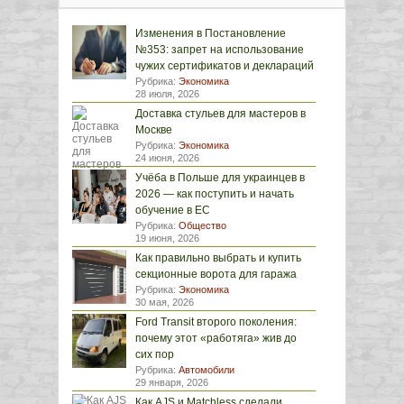
Изменения в Постановление
№353: запрет на использование
чужих сертификатов и деклараций
Рубрика:
Экономика
28 июля, 2026
Доставка стульев для мастеров в
Москве
Рубрика:
Экономика
24 июня, 2026
Учёба в Польше для украинцев в
2026 — как поступить и начать
обучение в ЕС
Рубрика:
Общество
19 июня, 2026
Как правильно выбрать и купить
секционные ворота для гаража
Рубрика:
Экономика
30 мая, 2026
Ford Transit второго поколения:
почему этот «работяга» жив до
сих пор
Рубрика:
Автомобили
29 января, 2026
Как AJS и Matchless сделали