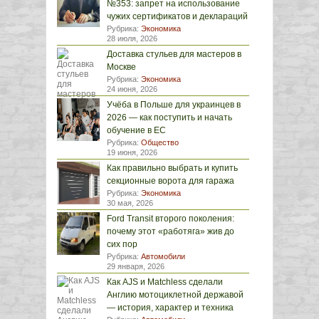
№353: запрет на использование
чужих сертификатов и деклараций
Рубрика:
Экономика
28 июля, 2026
Доставка стульев для мастеров в
Москве
Рубрика:
Экономика
24 июня, 2026
Учёба в Польше для украинцев в
2026 — как поступить и начать
обучение в ЕС
Рубрика:
Общество
19 июня, 2026
Как правильно выбрать и купить
секционные ворота для гаража
Рубрика:
Экономика
30 мая, 2026
Ford Transit второго поколения:
почему этот «работяга» жив до
сих пор
Рубрика:
Автомобили
29 января, 2026
Как AJS и Matchless сделали
Англию мотоциклетной державой
— история, характер и техника