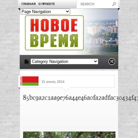
ГЛАВНАЯ
О ПРОЕКТЕ
21 июня, 2014
85bc9a2c1aa9e76a44e46a0fa2adfac30434f4