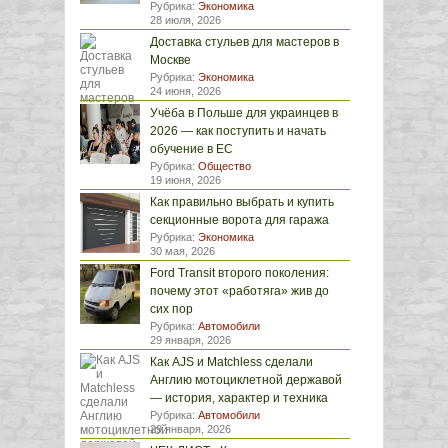
Рубрика:
Экономика
28 июля, 2026
Доставка стульев для мастеров в
Москве
Рубрика:
Экономика
24 июня, 2026
Учёба в Польше для украинцев в
2026 — как поступить и начать
обучение в ЕС
Рубрика:
Общество
19 июня, 2026
Как правильно выбрать и купить
секционные ворота для гаража
Рубрика:
Экономика
30 мая, 2026
Ford Transit второго поколения:
почему этот «работяга» жив до
сих пор
Рубрика:
Автомобили
29 января, 2026
Как AJS и Matchless сделали
Англию мотоциклетной державой
— история, характер и техника
Рубрика:
Автомобили
29 января, 2026