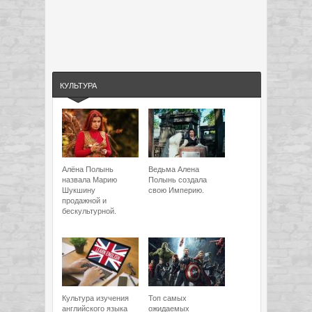
КУЛЬТУРА
Алёна Полынь
Ведьма Алена
назвала Марию
Полынь создала
Шукшину
свою Империю.
продажной и
бескультурной.
Культура изучения
Топ самых
английского языка
ожидаемых