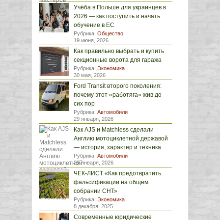
Учёба в Польше для украинцев в
2026 — как поступить и начать
обучение в ЕС
Рубрика:
Общество
19 июня, 2026
Как правильно выбрать и купить
секционные ворота для гаража
Рубрика:
Экономика
30 мая, 2026
Ford Transit второго поколения:
почему этот «работяга» жив до
сих пор
Рубрика:
Автомобили
29 января, 2026
Как AJS и Matchless сделали
Англию мотоциклетной державой
— история, характер и техника
Рубрика:
Автомобили
29 января, 2026
ЧЕК-ЛИСТ «Как предотвратить
фальсификации на общем
собрании СНТ»
Рубрика:
Экономика
8 декабря, 2025
Современные юридические