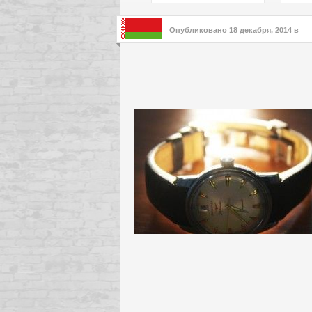
подх
инте
Опубликовано
18 декабря, 2014
в