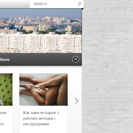
били
Киев
Как завести парня: 7
Новости и
рабочих методов с
чрезвычайные
го
инструкциями
происшествия в
Воронеже