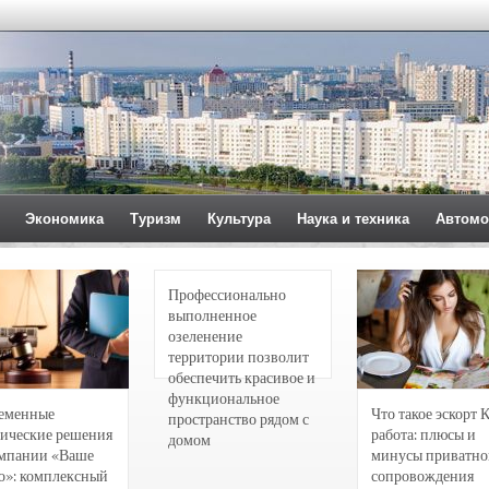
Экономика
Туризм
Культура
Наука и техника
Автомо
Профессионально
выполненное
озеленение
территории позволит
обеспечить красивое и
функциональное
еменные
Что такое эскорт 
пространство рядом с
ические решения
работа: плюсы и
домом
омпании «Ваше
минусы приватно
о»: комплексный
сопровождения