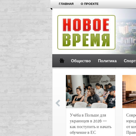
ГЛАВНАЯ
О ПРОЕКТЕ
Общество
Политика
Спорт
Новости и
Учёба в Польше для
Совр
чрезвычайные
украинцев в 2026 —
юрид
происшествия в
как поступить и начать
от к
Воронеже
обучение в ЕС
Прав