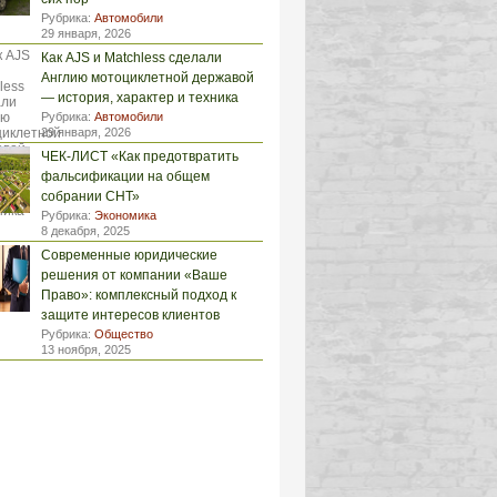
Рубрика:
Автомобили
29 января, 2026
Как AJS и Matchless сделали
Англию мотоциклетной державой
— история, характер и техника
Рубрика:
Автомобили
29 января, 2026
ЧЕК-ЛИСТ «Как предотвратить
фальсификации на общем
собрании СНТ»
Рубрика:
Экономика
8 декабря, 2025
Современные юридические
решения от компании «Ваше
Право»: комплексный подход к
защите интересов клиентов
Рубрика:
Общество
13 ноября, 2025