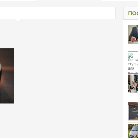
од к защите
ресов клиентов
ПО