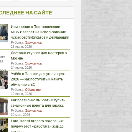
СЛЕДНЕЕ НА САЙТЕ
Изменения в Постановление
№353: запрет на использование
чужих сертификатов и деклараций
Рубрика:
Экономика
28 июля, 2026
Доставка стульев для мастеров в
Москве
Рубрика:
Экономика
24 июня, 2026
Учёба в Польше для украинцев в
2026 — как поступить и начать
обучение в ЕС
Рубрика:
Общество
19 июня, 2026
Как правильно выбрать и купить
секционные ворота для гаража
Рубрика:
Экономика
30 мая, 2026
Ford Transit второго поколения:
почему этот «работяга» жив до
сих пор