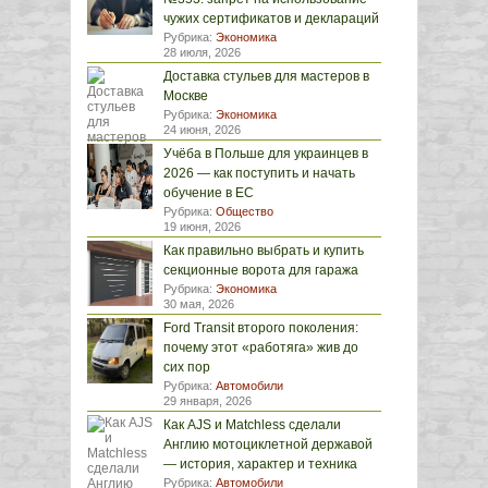
чужих сертификатов и деклараций
Рубрика:
Экономика
28 июля, 2026
Доставка стульев для мастеров в
Москве
Рубрика:
Экономика
24 июня, 2026
Учёба в Польше для украинцев в
2026 — как поступить и начать
обучение в ЕС
Рубрика:
Общество
19 июня, 2026
Как правильно выбрать и купить
секционные ворота для гаража
Рубрика:
Экономика
30 мая, 2026
Ford Transit второго поколения:
почему этот «работяга» жив до
сих пор
Рубрика:
Автомобили
29 января, 2026
Как AJS и Matchless сделали
Англию мотоциклетной державой
— история, характер и техника
Рубрика:
Автомобили