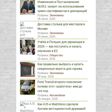
Изменения в Постановление
№353: запрет на использование
чужих сертификатов и деклараций
Рубрика:
Экономика
28 июля, 2026
Доставка стульев для мастеров в
Москве
Рубрика:
Экономика
24 июня, 2026
Учёба в Польше для украинцев в
2026 — как поступить и начать
обучение в ЕС
Рубрика:
Общество
19 июня, 2026
Как правильно выбрать и купить
секционные ворота для гаража
Рубрика:
Экономика
30 мая, 2026
Ford Transit второго поколения:
почему этот «работяга» жив до
сих пор
Рубрика:
Автомобили
29 января, 2026
Как AJS и Matchless сделали
Англию мотоциклетной державой