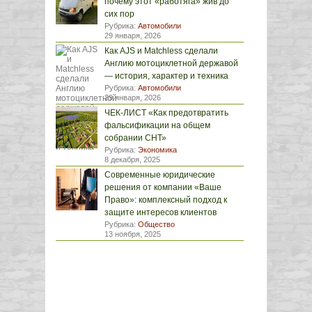
почему этот «работяга» жив до
сих пор
Рубрика:
Автомобили
29 января, 2026
Как AJS и Matchless сделали
Англию мотоциклетной державой
— история, характер и техника
Рубрика:
Автомобили
29 января, 2026
ЧЕК-ЛИСТ «Как предотвратить
фальсификации на общем
собрании СНТ»
Рубрика:
Экономика
8 декабря, 2025
Современные юридические
решения от компании «Ваше
Право»: комплексный подход к
защите интересов клиентов
Рубрика:
Общество
13 ноября, 2025