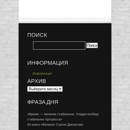
ПОИСК
ИНФОРМАЦИЯ
Информация
АРХИВ
ФРАЗА ДНЯ
«Кризис — явление стабильное. Упадок вообще
стабильнее прогресса»
Из книги «Филиал» Сергея Довлатова