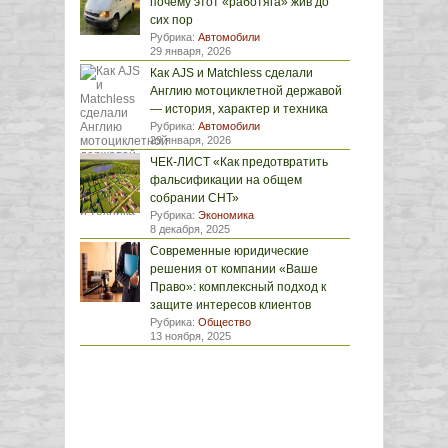
почему этот «работяга» жив до
сих пор
Рубрика:
Автомобили
29 января, 2026
Как AJS и Matchless сделали
Англию мотоциклетной державой
— история, характер и техника
Рубрика:
Автомобили
29 января, 2026
ЧЕК-ЛИСТ «Как предотвратить
фальсификации на общем
собрании СНТ»
Рубрика:
Экономика
8 декабря, 2025
Современные юридические
решения от компании «Ваше
Право»: комплексный подход к
защите интересов клиентов
Рубрика:
Общество
13 ноября, 2025