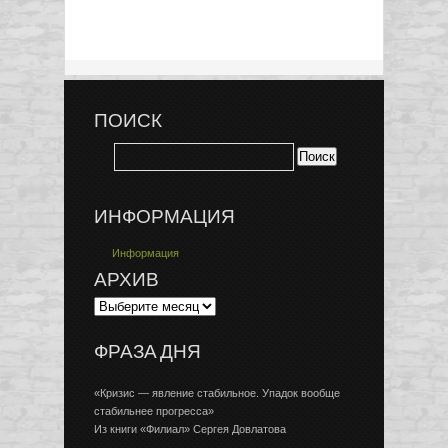
ПОИСК
ИНФОРМАЦИЯ
Информация
АРХИВ
ФРАЗА ДНЯ
«Кризис — явление стабильное. Упадок вообще
стабильнее прогресса»
Из книги «Филиал» Сергея Довлатова