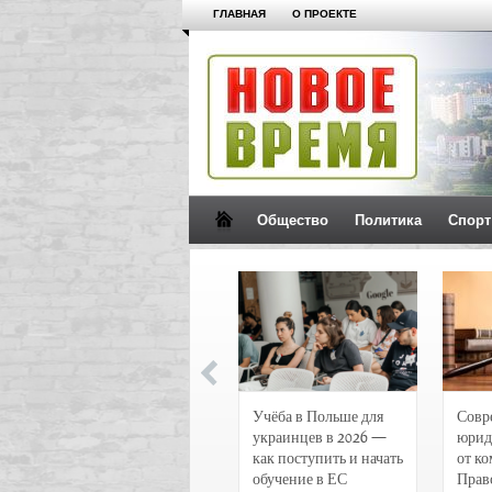
ГЛАВНАЯ
О ПРОЕКТЕ
Общество
Политика
Спорт
Новости и
Учёба в Польше для
Совр
чрезвычайные
украинцев в 2026 —
юрид
происшествия в
как поступить и начать
от к
Воронеже
обучение в ЕС
Прав