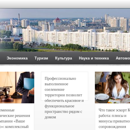
Экономика
Туризм
Культура
Наука и техника
Автомо
Профессионально
выполненное
озеленение
территории позволит
обеспечить красивое и
функциональное
еменные
Что такое эскорт 
пространство рядом с
ические решения
работа: плюсы и
домом
омпании «Ваше
минусы приватно
о»: комплексный
сопровождения