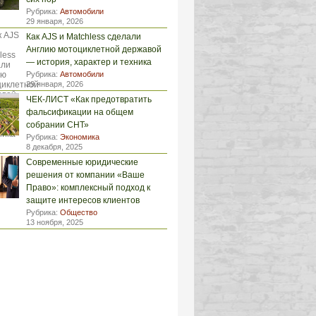
Рубрика:
Автомобили
29 января, 2026
Как AJS и Matchless сделали
Англию мотоциклетной державой
— история, характер и техника
Рубрика:
Автомобили
29 января, 2026
ЧЕК-ЛИСТ «Как предотвратить
фальсификации на общем
собрании СНТ»
Рубрика:
Экономика
8 декабря, 2025
Современные юридические
решения от компании «Ваше
Право»: комплексный подход к
защите интересов клиентов
Рубрика:
Общество
13 ноября, 2025