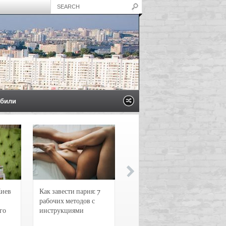
били
Киев
Как завести парня: 7
Новости и
рабочих методов с
чрезвычайные
го
инструкциями
происшествия в
Воронеже