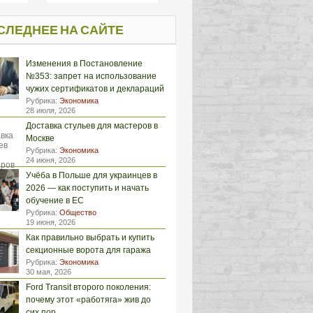
СЛЕДНЕЕ НА САЙТЕ
Изменения в Постановление
№353: запрет на использование
чужих сертификатов и деклараций
Рубрика:
Экономика
28 июля, 2026
Доставка стульев для мастеров в
Москве
Рубрика:
Экономика
24 июня, 2026
Учёба в Польше для украинцев в
2026 — как поступить и начать
обучение в ЕС
Рубрика:
Общество
19 июня, 2026
Как правильно выбрать и купить
секционные ворота для гаража
Рубрика:
Экономика
30 мая, 2026
Ford Transit второго поколения:
почему этот «работяга» жив до
сих пор