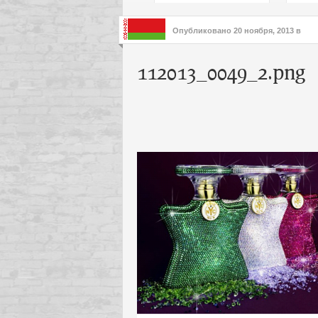
подх
инте
Опубликовано
20 ноября, 2013
в
112013_0049_2.png