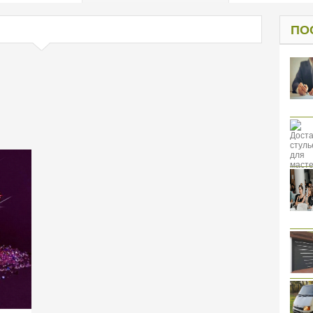
од к защите
ресов клиентов
ПО