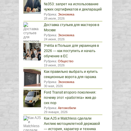
№353: запрет на использование
чужих сертификатов и деклараций
Рубрика:
Экономика
28 июля, 2026
Доставка стульев для мастеров в
Москве
Рубрика:
Экономика
24 июня, 2026
Учёба в Польше для украинцев в
2026 — как поступить и начать
обучение в ЕС
Рубрика:
Общество
19 июня, 2026
Как правильно выбрать и купить
секционные ворота для гаража
Рубрика:
Экономика
30 мая, 2026
Ford Transit второго поколения:
почему этот «работяга» жив до
сих пор
Рубрика:
Автомобили
29 января, 2026
Как AJS и Matchless сделали
Англию мотоциклетной державой
— история, характер и техника