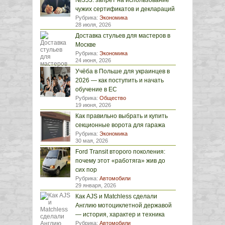
№353: запрет на использование
чужих сертификатов и деклараций
Рубрика:
Экономика
28 июля, 2026
Доставка стульев для мастеров в
Москве
Рубрика:
Экономика
24 июня, 2026
Учёба в Польше для украинцев в
2026 — как поступить и начать
обучение в ЕС
Рубрика:
Общество
19 июня, 2026
Как правильно выбрать и купить
секционные ворота для гаража
Рубрика:
Экономика
30 мая, 2026
Ford Transit второго поколения:
почему этот «работяга» жив до
сих пор
Рубрика:
Автомобили
29 января, 2026
Как AJS и Matchless сделали
Англию мотоциклетной державой
— история, характер и техника
Рубрика:
Автомобили