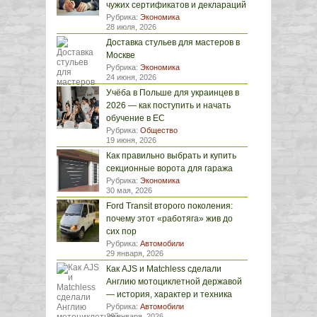
чужих сертификатов и деклараций
Рубрика:
Экономика
28 июля, 2026
Доставка стульев для мастеров в
Москве
Рубрика:
Экономика
24 июня, 2026
Учёба в Польше для украинцев в
2026 — как поступить и начать
обучение в ЕС
Рубрика:
Общество
19 июня, 2026
Как правильно выбрать и купить
секционные ворота для гаража
Рубрика:
Экономика
30 мая, 2026
Ford Transit второго поколения:
почему этот «работяга» жив до
сих пор
Рубрика:
Автомобили
29 января, 2026
Как AJS и Matchless сделали
Англию мотоциклетной державой
— история, характер и техника
Рубрика:
Автомобили
29 января, 2026