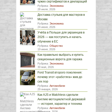
чужих сертификатов и деклараций
Рубрика:
Экономика
28 июля, 2026
Доставка стульев для мастеров в
Москве
Рубрика:
Экономика
24 июня, 2026
Учёба в Польше для украинцев в
2026 — как поступить и начать
обучение в ЕС
Рубрика:
Общество
19 июня, 2026
Как правильно выбрать и купить
секционные ворота для гаража
Рубрика:
Экономика
30 мая, 2026
Ford Transit второго поколения:
почему этот «работяга» жив до
сих пор
Рубрика:
Автомобили
29 января, 2026
Как AJS и Matchless сделали
Англию мотоциклетной державой
— история, характер и техника
Рубрика:
Автомобили
29 января, 2026