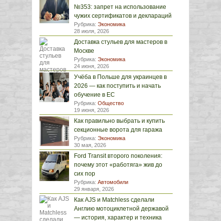
№353: запрет на использование
чужих сертификатов и деклараций
Рубрика:
Экономика
28 июля, 2026
Доставка стульев для мастеров в
Москве
Рубрика:
Экономика
24 июня, 2026
Учёба в Польше для украинцев в
2026 — как поступить и начать
обучение в ЕС
Рубрика:
Общество
19 июня, 2026
Как правильно выбрать и купить
секционные ворота для гаража
Рубрика:
Экономика
30 мая, 2026
Ford Transit второго поколения:
почему этот «работяга» жив до
сих пор
Рубрика:
Автомобили
29 января, 2026
Как AJS и Matchless сделали
Англию мотоциклетной державой
— история, характер и техника