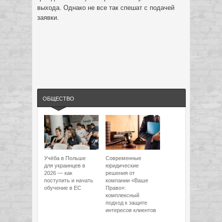
выхода. Однако не все так спешат с подачей
заявки.
ОБЩЕСТВО
Учёба в Польше
Современные
для украинцев в
юридические
2026 — как
решения от
поступить и начать
компании «Ваше
обучение в ЕС
Право»:
комплексный
подход к защите
интересов клиентов