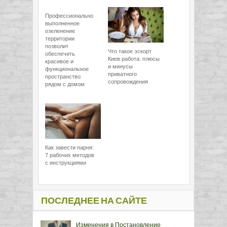
Профессионально
выполненное
озеленение
территории
позволит
Что такое эскорт
обеспечить
Киев работа: плюсы
красивое и
и минусы
функциональное
приватного
пространство
сопровождения
рядом с домом
Как завести парня:
7 рабочих методов
с инструкциями
ПОСЛЕДНЕЕ НА САЙТЕ
Изменения в Постановление