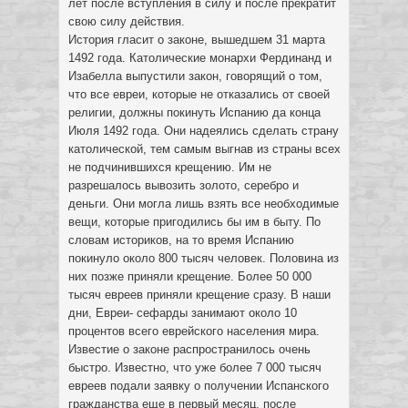
лет после вступления в силу и после прекратит
свою силу действия.
История гласит о законе, вышедшем 31 марта
1492 года. Католические монархи Фердинанд и
Изабелла выпустили закон, говорящий о том,
что все евреи, которые не отказались от своей
религии, должны покинуть Испанию да конца
Июля 1492 года. Они надеялись сделать страну
католической, тем самым выгнав из страны всех
не подчинившихся крещению. Им не
разрешалось вывозить золото, серебро и
деньги. Они могла лишь взять все необходимые
вещи, которые пригодились бы им в быту. По
словам историков, на то время Испанию
покинуло около 800 тысяч человек. Половина из
них позже приняли крещение. Более 50 000
тысяч евреев приняли крещение сразу. В наши
дни, Евреи- сефарды занимают около 10
процентов всего еврейского населения мира.
Известие о законе распространилось очень
быстро. Известно, что уже более 7 000 тысяч
евреев подали заявку о получении Испанского
гражданства еще в первый месяц, после