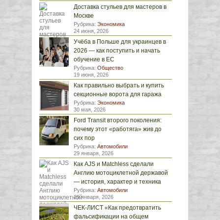
Доставка стульев для мастеров в
Москве
Рубрика:
Экономика
24 июня, 2026
Учёба в Польше для украинцев в
2026 — как поступить и начать
обучение в ЕС
Рубрика:
Общество
19 июня, 2026
Как правильно выбрать и купить
секционные ворота для гаража
Рубрика:
Экономика
30 мая, 2026
Ford Transit второго поколения:
почему этот «работяга» жив до
сих пор
Рубрика:
Автомобили
29 января, 2026
Как AJS и Matchless сделали
Англию мотоциклетной державой
— история, характер и техника
Рубрика:
Автомобили
29 января, 2026
ЧЕК-ЛИСТ «Как предотвратить
фальсификации на общем