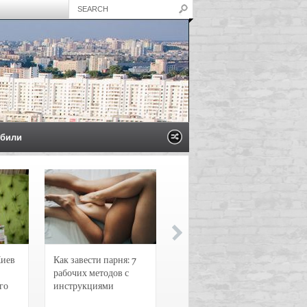
били
Киев
Как завести парня: 7
Новости и
рабочих методов с
чрезвычайные
го
инструкциями
происшествия в
Воронеже