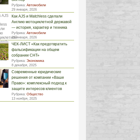
Рубрика:
Автомобили
29 января, 2026
Как AJS и Matchless сделали
Англию мотоциклетной державой
— история, характер и техника
Рубрика:
Автомобили
29 января, 2026
ЧЕК-ЛИСТ «Как предотвратить
фальсификации на общем
собрании СНТ»
Рубрика:
Экономика
8 декабря, 2025
Современные юридические
решения от компании «Ваше
Право»: комплексный подход к
защите интересов клиентов
Рубрика:
Общество
13 ноября, 2025