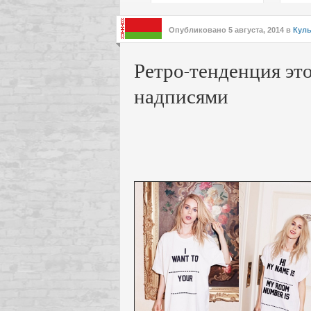
подх
инте
Опубликовано
5 августа, 2014
в
Куль
Ретро-тенденция это
надписями