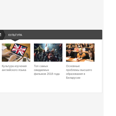
И
КУЛЬТУРА
Культура изучения
Топ самых
Основные
английского языка
ожидаемых
проблемы высшего
фильмов 2018 года
образования в
Беларусии