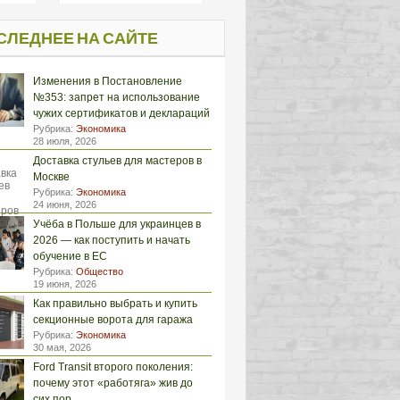
СЛЕДНЕЕ НА САЙТЕ
Изменения в Постановление
№353: запрет на использование
чужих сертификатов и деклараций
Рубрика:
Экономика
28 июля, 2026
Доставка стульев для мастеров в
Москве
Рубрика:
Экономика
24 июня, 2026
Учёба в Польше для украинцев в
2026 — как поступить и начать
обучение в ЕС
Рубрика:
Общество
19 июня, 2026
Как правильно выбрать и купить
секционные ворота для гаража
Рубрика:
Экономика
30 мая, 2026
Ford Transit второго поколения:
почему этот «работяга» жив до
сих пор