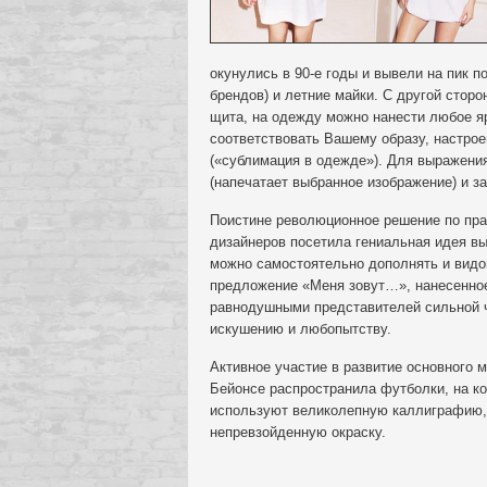
окунулись в 90-е годы и вывели на пик 
брендов) и летние майки. С другой стор
щита, на одежду можно нанести любое я
соответствовать Вашему образу, настро
(«сублимация в одежде»). Для выражени
(напечатает выбранное изображение) и з
Поистине революционное решение по пра
дизайнеров посетила гениальная идея в
можно самостоятельно дополнять и видо
предложение «Меня зовут…», нанесенное
равнодушными представителей сильной ч
искушению и любопытству.
Активное участие в развитие основного 
Бейонсе распространила футболки, на ко
используют великолепную каллиграфию
непревзойденную окраску.