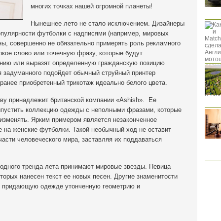
многих точках нашей огромной планеты!
Нынешнее лето не стало исключением. Дизайнеры
популярности футболки с надписями (например, мировых
оны, совершенно не обязательно примерять роль рекламного
ркое слово или точечную фразу, которые будут
ению или выразят определенную гражданскую позицию
я задуманного подойдет обычный струйный принтер
аранее приобретенный трикотаж идеально белого цвета.
ву принадлежит британской компании «Ashish». Ее
ыпустить коллекцию одежды с неполными фразами, которые
изменять. Ярким примером является незаконченное
 на женские футболки. Такой необычный ход не оставит
асти человеческого мира, заставляя их поддаваться
модного тренда лета принимают мировые звезды. Певица
торых нанесен текст ее новых песен. Другие знаменитости
, придающую одежде утонченную геометрию и