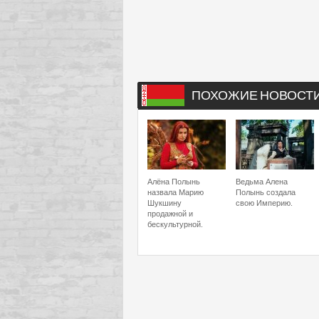
ПОХОЖИЕ НОВОСТ
Алёна Полынь
Ведьма Алена
назвала Марию
Полынь создала
Шукшину
свою Империю.
продажной и
бескультурной.