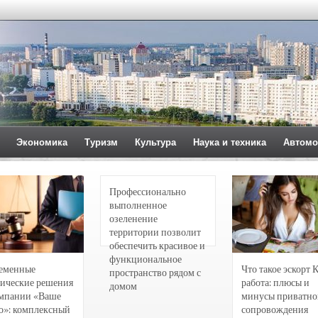
Экономика
Туризм
Культура
Наука и техника
Автомо
Профессионально
выполненное
озеленение
территории позволит
обеспечить красивое и
функциональное
еменные
Что такое эскорт 
пространство рядом с
ические решения
работа: плюсы и
домом
омпании «Ваше
минусы приватно
о»: комплексный
сопровождения