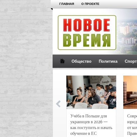
ГЛАВНАЯ
О ПРОЕКТЕ
Общество
Политика
Спорт
Новости и
Учёба в Польше для
Совр
чрезвычайные
украинцев в 2026 —
юрид
происшествия в
как поступить и начать
от к
Воронеже
обучение в ЕС
Прав