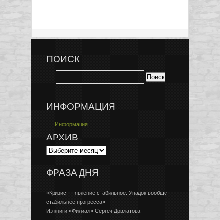
ПОИСК
ИНФОРМАЦИЯ
Информация
АРХИВ
ФРАЗА ДНЯ
«Кризис — явление стабильное. Упадок вообще
стабильнее прогресса»
Из книги «Филиал» Сергея Довлатова