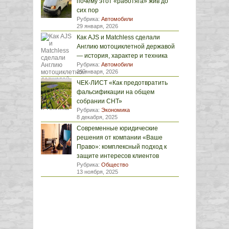
почему этот «работяга» жив до
сих пор
Рубрика:
Автомобили
29 января, 2026
Как AJS и Matchless сделали
Англию мотоциклетной державой
— история, характер и техника
Рубрика:
Автомобили
29 января, 2026
ЧЕК-ЛИСТ «Как предотвратить
фальсификации на общем
собрании СНТ»
Рубрика:
Экономика
8 декабря, 2025
Современные юридические
решения от компании «Ваше
Право»: комплексный подход к
защите интересов клиентов
Рубрика:
Общество
13 ноября, 2025