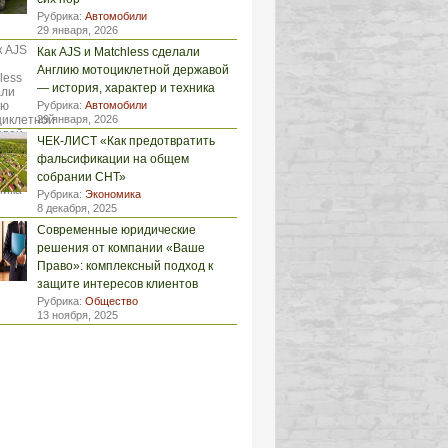
Рубрика:
Автомобили
29 января, 2026
Как AJS и Matchless сделали
Англию мотоциклетной державой
— история, характер и техника
Рубрика:
Автомобили
29 января, 2026
ЧЕК-ЛИСТ «Как предотвратить
фальсификации на общем
собрании СНТ»
Рубрика:
Экономика
8 декабря, 2025
Современные юридические
решения от компании «Ваше
Право»: комплексный подход к
защите интересов клиентов
Рубрика:
Общество
13 ноября, 2025