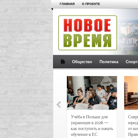
ГЛАВНАЯ
О ПРОЕКТЕ
Общество
Политика
Спорт
Новости и
Учёба в Польше для
Совр
чрезвычайные
украинцев в 2026 —
юрид
происшествия в
как поступить и начать
от к
Воронеже
обучение в ЕС
Прав