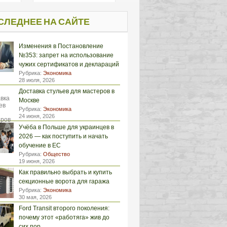
СЛЕДНЕЕ НА САЙТЕ
Изменения в Постановление
№353: запрет на использование
чужих сертификатов и деклараций
Рубрика:
Экономика
28 июля, 2026
Доставка стульев для мастеров в
Москве
Рубрика:
Экономика
24 июня, 2026
Учёба в Польше для украинцев в
2026 — как поступить и начать
обучение в ЕС
Рубрика:
Общество
19 июня, 2026
Как правильно выбрать и купить
секционные ворота для гаража
Рубрика:
Экономика
30 мая, 2026
Ford Transit второго поколения:
почему этот «работяга» жив до
сих пор