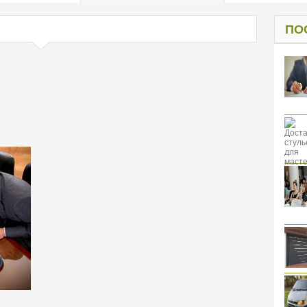
од к защите
ресов клиентов
ПО