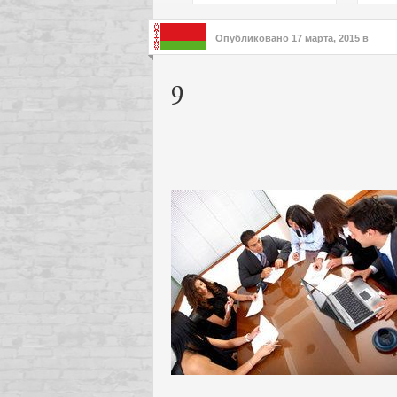
подх
инте
Опубликовано
17 марта, 2015
в
9