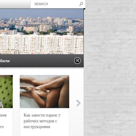
били
Киев
Как завести парня: 7
Новости и
рабочих методов с
чрезвычайные
го
инструкциями
происшествия в
Воронеже