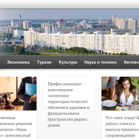
Экономика
Туризм
Культура
Наука и техника
Автомо
Профессионально
выполненное
озеленение
территории позволит
обеспечить красивое и
функциональное
еменные
Что такое эскорт 
пространство рядом с
ические решения
работа: плюсы и
домом
омпании «Ваше
минусы приватно
о»: комплексный
сопровождения