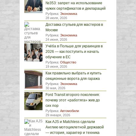
№353: запрет на использование
чужих сертификатов и деклараций
Рубрика:
Экономика
28 июля, 2026
Доставка стульев для мастеров в
Москве
Рубрика:
Экономика
24 июня, 2026
Учёба в Польше для украинцев в
2026 — как поступить и начать
обучение в ЕС
Рубрика:
Общество
19 июня, 2026
Как правильно выбрать и купить
секционные ворота для гаража
Рубрика:
Экономика
30 мая, 2026
Ford Transit второго поколения:
почему этот «работяга» жив до
сих пор
Рубрика:
Автомобили
29 января, 2026
Как AJS и Matchless сделали
Англию мотоциклетной державой
— история, характер и техника