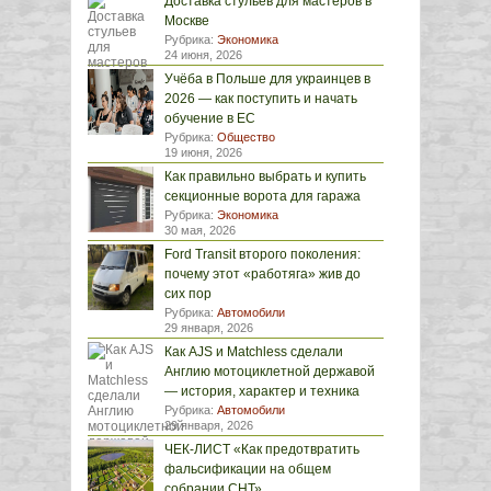
Доставка стульев для мастеров в
Москве
Рубрика:
Экономика
24 июня, 2026
Учёба в Польше для украинцев в
2026 — как поступить и начать
обучение в ЕС
Рубрика:
Общество
19 июня, 2026
Как правильно выбрать и купить
секционные ворота для гаража
Рубрика:
Экономика
30 мая, 2026
Ford Transit второго поколения:
почему этот «работяга» жив до
сих пор
Рубрика:
Автомобили
29 января, 2026
Как AJS и Matchless сделали
Англию мотоциклетной державой
— история, характер и техника
Рубрика:
Автомобили
29 января, 2026
ЧЕК-ЛИСТ «Как предотвратить
фальсификации на общем
собрании СНТ»