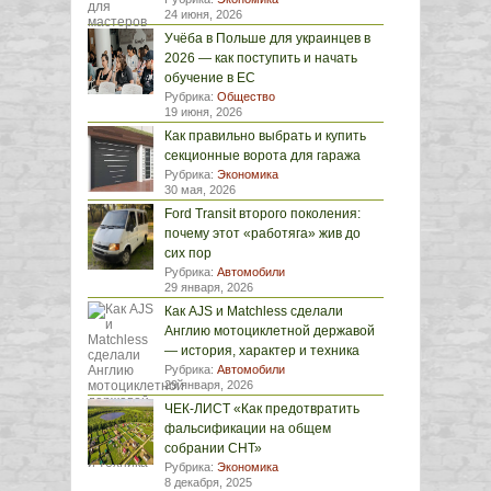
24 июня, 2026
Учёба в Польше для украинцев в
2026 — как поступить и начать
обучение в ЕС
Рубрика:
Общество
19 июня, 2026
Как правильно выбрать и купить
секционные ворота для гаража
Рубрика:
Экономика
30 мая, 2026
Ford Transit второго поколения:
почему этот «работяга» жив до
сих пор
Рубрика:
Автомобили
29 января, 2026
Как AJS и Matchless сделали
Англию мотоциклетной державой
— история, характер и техника
Рубрика:
Автомобили
29 января, 2026
ЧЕК-ЛИСТ «Как предотвратить
фальсификации на общем
собрании СНТ»
Рубрика:
Экономика
8 декабря, 2025